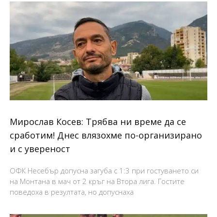
Мирослав Косев: Трябва ни време да се
сработим! Днес влязохме по-организирано
и с увереност
ОФК Несебър допусна загуба с 1:3 при гостуването си
на Монтана в мач от 2 кръг на Втора лига. Гостите
поведоха в резултата, но допуснаха