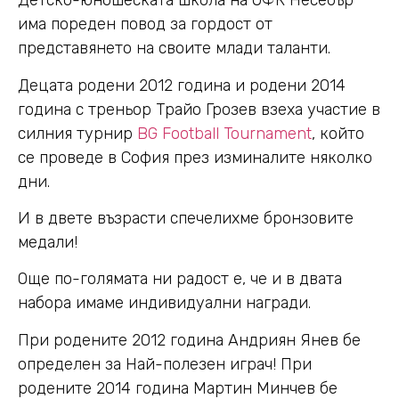
Детско-юношеската школа на ОФК Несебър
има пореден повод за гордост от
представянето на своите млади таланти.
Децата родени 2012 година и родени 2014
година с треньор Трайо Грозев взеха участие в
силния турнир
BG Football Tournament
, който
се проведе в София през изминалите няколко
дни.
И в двете възрасти спечелихме бронзовите
медали!
Още по-голямата ни радост е, че и в двата
набора имаме индивидуални награди.
При родените 2012 година Андриян Янев бе
определен за Най-полезен играч! При
родените 2014 година Мартин Минчев бе