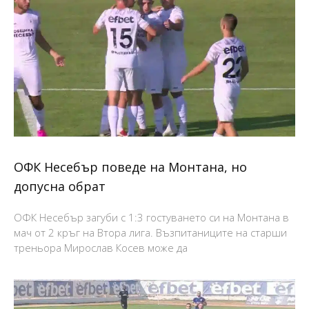
ОФК Несебър поведе на Монтана, но
допусна обрат
ОФК Несебър загуби с 1:3 гостуването си на Монтана в
мач от 2 кръг на Втора лига. Възпитаниците на старши
треньора Мирослав Косев може да