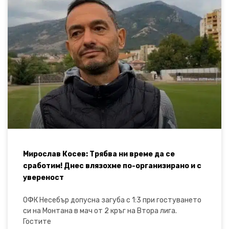
Мирослав Косев: Трябва ни време да се
сработим! Днес влязохме по-организирано и с
увереност
ОФК Несебър допусна загуба с 1:3 при гостуването
си на Монтана в мач от 2 кръг на Втора лига.
Гостите