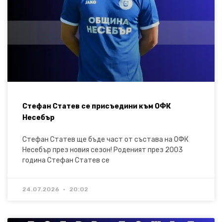
Стефан Статев се присъедини към ОФК
Несебър
Стефан Статев ще бъде част от състава на ОФК
Несебър през новия сезон! Роденият през 2003
година Стефан Статев се
24.07.2026
20:02