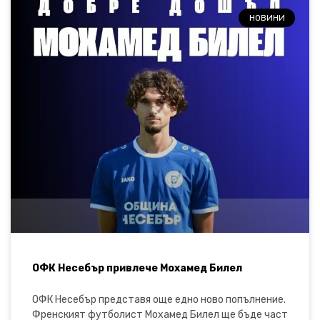
НОВИНИ
ОФК Несебър привлече Мохамед Билел
ОФК Несебър представя още едно ново попълнение.
Френският футболист Мохамед Билел ще бъде част