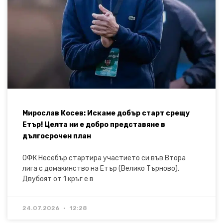
Мирослав Косев: Искаме добър старт срещу
Етър! Целта ни е добро представяне в
дългосрочен план
ОФК Несебър стартира участието си във Втора
лига с домакинство на Етър (Велико Търново).
Двубоят от 1 кръг е в
24.07.2026
12:28