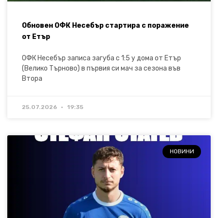
Обновен ОФК Несебър стартира с поражение
от Етър
ОФК Несебър записа загуба с 1:5 у дома от Етър
(Велико Търново) в първия си мач за сезона във
Втора
25.07.2026
19:35
НОВИНИ