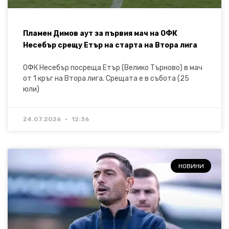
Пламен Димов аут за първия мач на ОФК
Несебър срещу Етър на старта на Втора лига
ОФК Несебър посреща Етър (Велико Търново) в мач
от 1 кръг на Втора лига. Срещата е в събота (25
юли)
24.07.2026
12:36
НОВИНИ