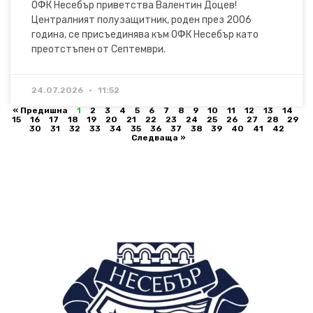
ОФК Несебър приветства Валентин Доцев!
Централният полузащитник, роден през 2006
година, се присъединява към ОФК Несебър като
преотстъпен от Септември.
24.07.2026
11:52
« Предишна
1
2
3
4
5
6
7
8
9
10
11
12
13
14
15
16
17
18
19
20
21
22
23
24
25
26
27
28
29
30
31
32
33
34
35
36
37
38
39
40
41
42
Следваща »