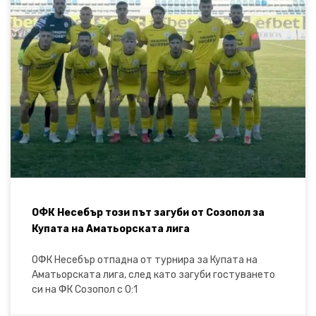
ОФК Несебър този път загуби от Созопол за
Купата на Аматьорската лига
ОФК Несебър отпадна от турнира за Купата на
Аматьорската лига, след като загуби гостуването
си на ФК Созопол с 0:1