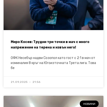
Миро Косев: Трудни три точки в мач с много
напрежение на терена и извън него!
ОФК Несебър надви Созопол като гост с 2:1 в мач от
изминалия 8 кръг на Югоизточната Трета лига. Това
бе
21.09.2025
21:56
НОВИНИ