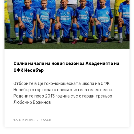
Силно начало на новия сезон за Академията на
ОФК Несебър
Отборите в Детско-юношеската школа на ОФК
Несебър стартираха новия състезателен сезон.
Родените през 2013 година със старши треньор
Любомир Божинов
16.09.2025
16:48