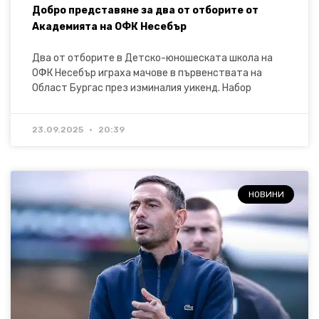
Добро представяне за два от отборите от
Академията на ОФК Несебър
Два от отборите в Детско-юношеската школа на
ОФК Несебър играха мачове в първенствата на
Област Бургас през изминалия уикенд. Набор
23.09.2025
20:39
НОВИНИ