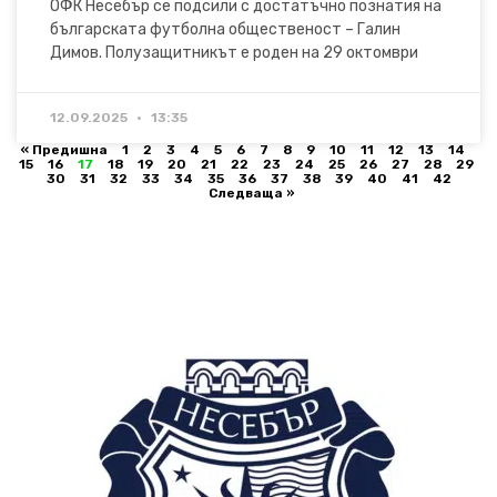
ОФК Несебър се подсили с достатъчно познатия на
българската футболна общественост – Галин
Димов. Полузащитникът е роден на 29 октомври
12.09.2025
13:35
« Предишна
1
2
3
4
5
6
7
8
9
10
11
12
13
14
15
16
17
18
19
20
21
22
23
24
25
26
27
28
29
30
31
32
33
34
35
36
37
38
39
40
41
42
Следваща »