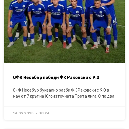
ОФК Несебър победи ФК Раковски с 9:0
ОФК Несебър буквално разби ФК Раковски с 9:0 в
мач от 7 кръг на Югоизточната Трета лига. С по два
14.09.2025
18:24