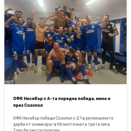
ОФК Несебър с 6-та поредна победа, мина и
през Созопол
ОФК Несебър победи Созопол с 2:1 в регионалното
дерби от осмия кръг в Югоизточната трета лига.
Това бе шести пореден