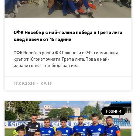
ОФК Несебър с най-голяма победа в Трета лига
след повече от 15 години
ОФК Несебър разби ФК Раковски с 9:0 в изминалия
кръг от Югоизточната Трета лига. Това е най-
изразителната победа за тима
15.09.2025
09:19
НОВИНИ