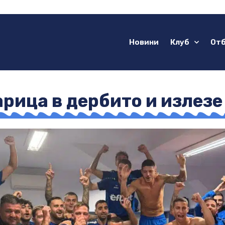
Новини
Клуб
От
ица в дербито и излезе