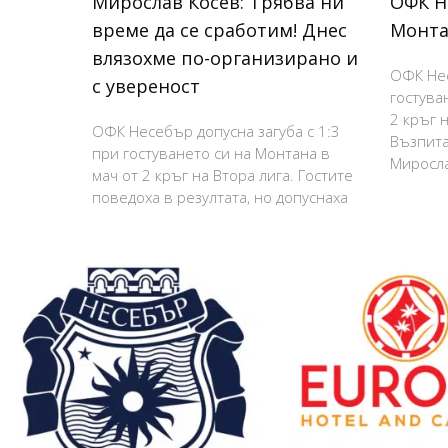
Мирослав Косев: Трябва ни
ОФК Н
време да се сработим! Днес
Монта
влязохме по-организирано и
ОФК Нес
с увереност
гостува
2 кръг н
ОФК Несебър допусна загуба с 1:3
Възпита
при гостуването си на Монтана в
Миросла
мач от 2 кръг на Втора лига. Гостите
поведоха в резултата, но допуснаха