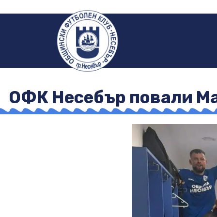
ОФК Несебър повали Мар