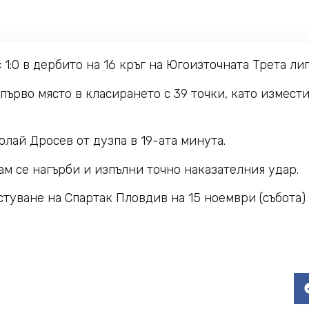
:0 в дербито на 16 кръг на Югоизточната Трета лиг
 първо място в класирането с 39 точки, като измест
ай Дросев от дузпа в 19-ата минута.
ам се нагърби и изпълни точно наказателния удар.
уване на Спартак Пловдив на 15 ноември (събота) о