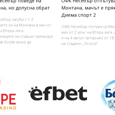
есебър поведе на
ОФК Несебър отпътува
на, но допусна обрат
Монтана, мачът е пря
Диема спорт 2
ебър загуби с 1:3
нето си на Монтана в мач от
ОФК Несебър гостува на Мо
а Втора лига.
мач от 2 кръг на Втора лига.
ниците на старши треньора
е на 4 август (вторник) от 18
в Косев може да
на стадион „Огоста“