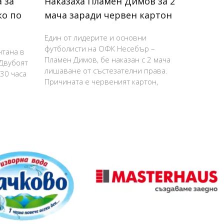
 за
Наказаха Пламен Димов за 2
ко по
мача заради червен картон
Един от лидерите и основни
футболисти на ОФК Несебър –
нтана в
Пламен Димов, бе наказан с 2 мача
 Двубоят
лишаване от състезателни права.
:30 часа
Причината е червеният картон,