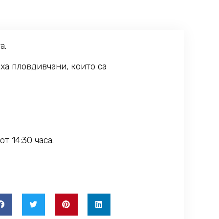
а.
иха пловдивчани, които са
т 14:30 часа.