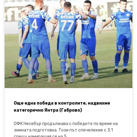
Още една победа в контролите, надвихме
категорично Янтра (Габрово)
ОФК Несебър продължава с победите по време на
зимната подготовка. Този път спечелихме с 3:1
срещу намиращия се на 5