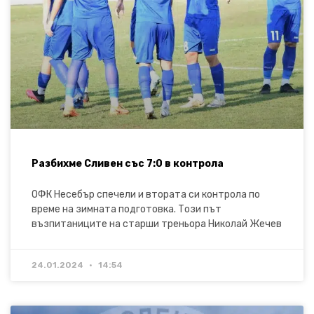
Разбихме Сливен със 7:0 в контрола
ОФК Несебър спечели и втората си контрола по
време на зимната подготовка. Този път
възпитаниците на старши треньора Николай Жечев
24.01.2024
14:54