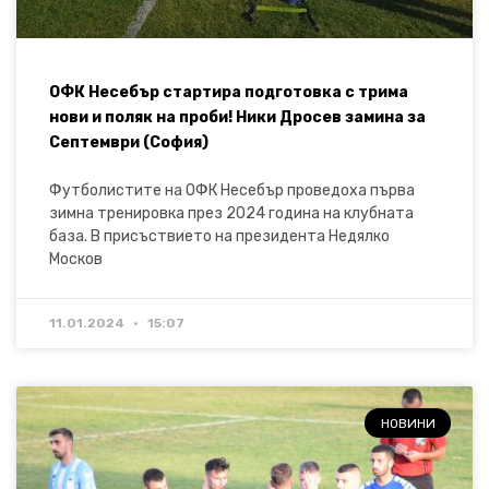
ОФК Несебър стартира подготовка с трима
нови и поляк на проби! Ники Дросев замина за
Септември (София)
Футболистите на ОФК Несебър проведоха първа
зимна тренировка през 2024 година на клубната
база. В присъствието на президента Недялко
Москов
11.01.2024
15:07
НОВИНИ