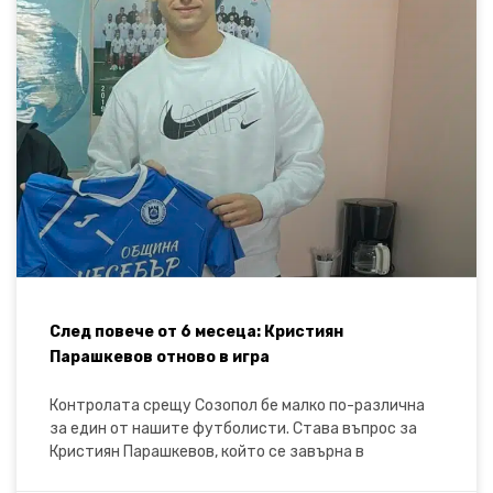
След повече от 6 месеца: Кристиян
Парашкевов отново в игра
Контролата срещу Созопол бе малко по-различна
за един от нашите футболисти. Става въпрос за
Кристиян Парашкевов, който се завърна в