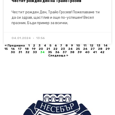
Честит рожден ден на Трайо Грозев
Честит рожден Ден, Трайо Грозев! Пожелаваме ти
да си здрав, щастлив и още по-успешен! Весел
празник. Бъди пример за всички,
04.01.2024
13:56
« Предишна
1
2
3
4
5
6
7
8
9
10
11
12
13
14
15
16
17
18
19
20
21
22
23
24
25
26
27
28
29
30
31
32
33
34
35
36
37
38
39
40
41
42
Следваща »