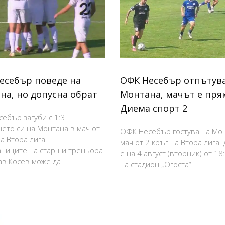
есебър поведе на
ОФК Несебър отпътува
на, но допусна обрат
Монтана, мачът е пря
Диема спорт 2
ебър загуби с 1:3
нето си на Монтана в мач от
ОФК Несебър гостува на Мо
а Втора лига.
мач от 2 кръг на Втора лига.
ниците на старши треньора
е на 4 август (вторник) от 18
в Косев може да
на стадион „Огоста“