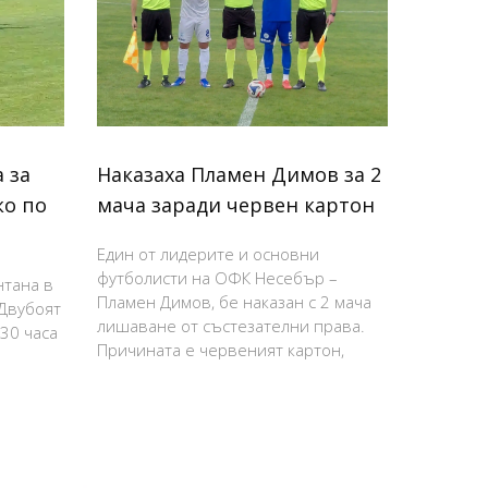
 за
Наказаха Пламен Димов за 2
ко по
мача заради червен картон
Един от лидерите и основни
футболисти на ОФК Несебър –
нтана в
Пламен Димов, бе наказан с 2 мача
 Двубоят
лишаване от състезателни права.
:30 часа
Причината е червеният картон,