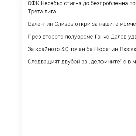
ОФК Несебър стигна до безпроблемна побе
Трета лига.
Валентин Сливов откри за нашите момчет
През второто полувреме Ганчо Далев уд
За крайното 3:0 точен бе Нюретин Пюск
Следващият двубой за „делфините“ е в м