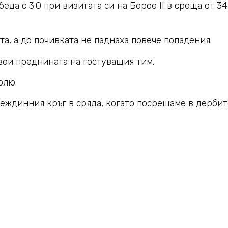
да с 3:0 при визитата си на Берое II в среща от 3
а, а до почивката не паднаха повече попадения.
вои преднината на гостуващия тим.
юлю.
еждинния кръг в сряда, когато посрещаме в дербито