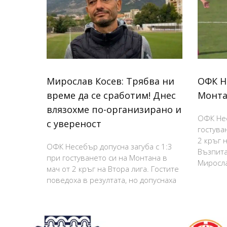
Мирослав Косев: Трябва ни
ОФК Н
време да се сработим! Днес
Монта
влязохме по-организирано и
ОФК Нес
с увереност
гостува
2 кръг н
ОФК Несебър допусна загуба с 1:3
Възпита
при гостуването си на Монтана в
Миросла
мач от 2 кръг на Втора лига. Гостите
поведоха в резултата, но допуснаха