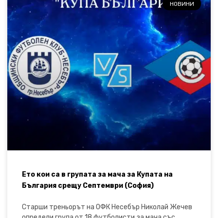
НОВИНИ
Ето кои са в групата за мача за Купата на
България срещу Септември (София)
Старши треньорът на ОФК Несебър Николай Жечев
определи група от 18 футболисти за мача със