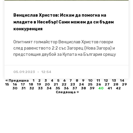
Венцислав Христов: Искам да помогна на
младите в Несебър! Сами можем да си бъдем
конкуренция
Опитният голмайстор Венцислав Христов говори
след равенството 2:2 със Загорец (Нова Загора) и
предстоящия двубой за Купата на България срещу
05.09.2023
12:54
« Предишна
1
2
3
4
5
6
7
8
9
10
11
12
13
14
15
16
17
18
19
20
21
22
23
24
25
26
27
28
29
30
31
32
33
34
35
36
37
38
39
40
41
42
Следваща »