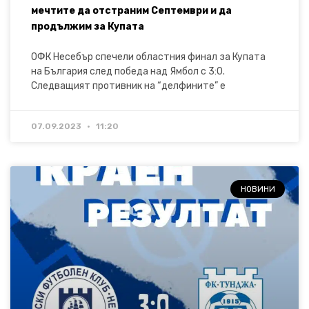
мечтите да отстраним Септември и да
продължим за Купата
ОФК Несебър спечели областния финал за Купата
на България след победа над Ямбол с 3:0.
Следващият противник на “делфините” е
07.09.2023
11:20
НОВИНИ