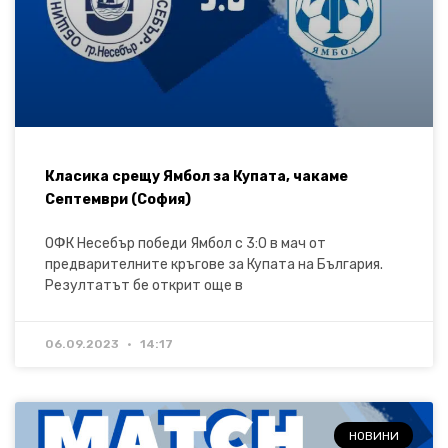
Класика срещу Ямбол за Купата, чакаме
Септември (София)
ОФК Несебър победи Ямбол с 3:0 в мач от
предварителните кръгове за Купата на България.
Резултатът бе открит още в
06.09.2023
14:17
НОВИНИ