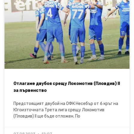
Отлагаме двубоя срещу Локомотив (Пловдив) II
за първенство
Предстоящият двубой на ОФК Несебър от 6 кръг на
Югоизточната Трета лига срещу Локомотив
(Пловдив) II ще бъде отложен. По
07.09.2023
12:07