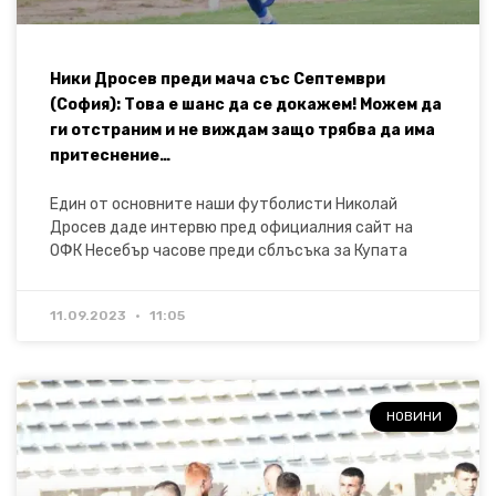
Ники Дросев преди мача със Септември
(София): Това е шанс да се докажем! Можем да
ги отстраним и не виждам защо трябва да има
притеснение…
Един от основните наши футболисти Николай
Дросев даде интервю пред официалния сайт на
ОФК Несебър часове преди сблъсъка за Купата
11.09.2023
11:05
НОВИНИ