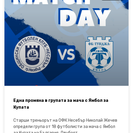
Една промяна в групата за мача с Ямбол за
Купата
Старши треньорът на ОФК Несебър Николай Жечев
определи група от 18 футболисти за мача с Ямбол
за Купата на България. Двубоят