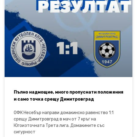
Пълно надмощие, много пропуснати положения
и само точка срещу Димитровград
ОФК Несебър направи домакинско равенство 1:1
срещу Димитровград в мач от 7 кръг на
Югоизточната Трета лига. Домакините със
сигурност