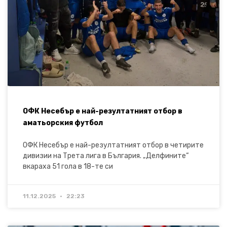
ОФК Несебър е най-резултатният отбор в
аматьорския футбол
ОФК Несебър е най-резултатният отбор в четирите
дивизии на Трета лига в България. „Делфините“
вкараха 51 гола в 18-те си
11.12.2025
22:23