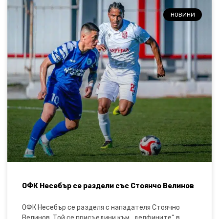
НОВИНИ
ОФК Несебър се раздели със Стоянчо Велинов
ОФК Несебър се разделя с нападателя Стоячно
Велинов. Той се присъедини към „делфините“ в