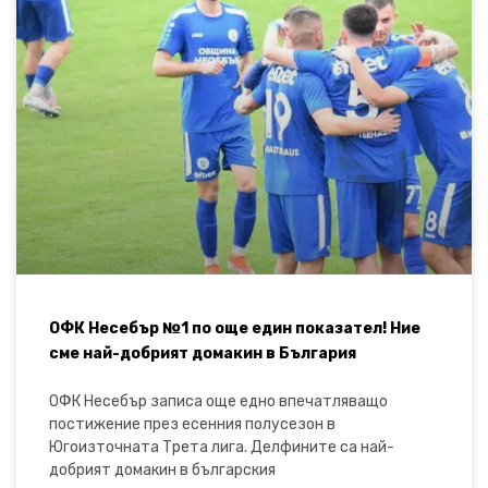
ОФК Несебър №1 по още един показател! Ние
сме най-добрият домакин в България
ОФК Несебър записа още едно впечатляващо
постижение през есенния полусезон в
Югоизточната Трета лига. Делфините са най-
добрият домакин в българския