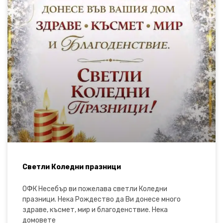
Светли Коледни празници
ОФК Несебър ви пожелава светли Коледни
празници. Нека Рождество да Ви донесе много
здраве, късмет, мир и благоденствие. Нека
домовете