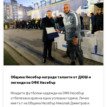
Община Несебър награди таланти от ДЮШ и
легенди на ОФК Несебър
Младите футболни надежди на ОФК Несебър
отбелязаха края на една успешна година. Лично
кметът на Община Несебър Николай Димитров и