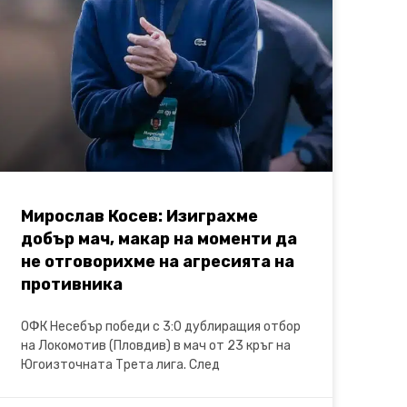
Мирослав Косев: Изиграхме
добър мач, макар на моменти да
не отговорихме на агресията на
противника
ОФК Несебър победи с 3:0 дублиращия отбор
на Локомотив (Пловдив) в мач от 23 кръг на
Югоизточната Трета лига. След