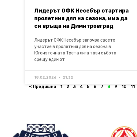
Лидерът ОФК Несебър стартира
пролетния дял на сезона, има да
си връща на Димитровград
Лидерът ОФК Несебър започва своето
участие в пролетния дял на сезона в
Югоизточната Трета лига тази събота
срещу един от
18.02.2026
21:32
« Предишна
1
2
3
4
5
6
7
8
9
10
11