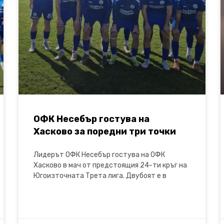
ОФК Несебър гостува на
Хасково за поредни три точки
Лидерът ОФК Несебър гостува на ОФК
Хасково в мач от предстоящия 24-ти кръг на
Югоизточната Трета лига. Двубоят е в