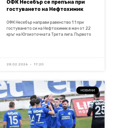
ОФК Несебър се препъна при
гостуването на Нефтохимик
ОФК Несебър направи равенство 1:1 при
гостуването си на Нефтохимик в мач от 22
кръг на Югоизточната Трета лига. Първото
28.02.2026
17:20
НОВИНИ