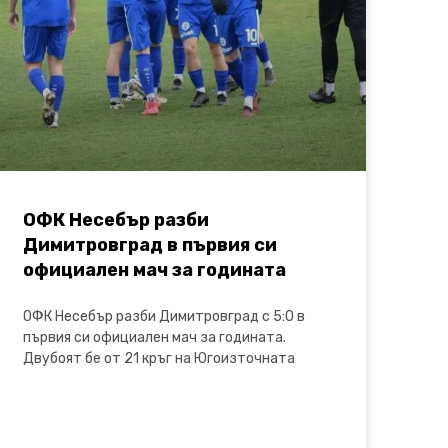
ОФК Несебър разби
Димитровград в първия си
официален мач за годината
ОФК Несебър разби Димитровград с 5:0 в
първия си официален мач за годината.
Двубоят бе от 21 кръг на Югоизточната