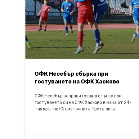
ОФК Несебър сбърка при
гостуването на ОФК Хасково
ОФК Несебър направи грешна стъпка при
гостуването си на ОФК Хасково в мача от 24-
тия кръг на Югоизточната Трета лига.