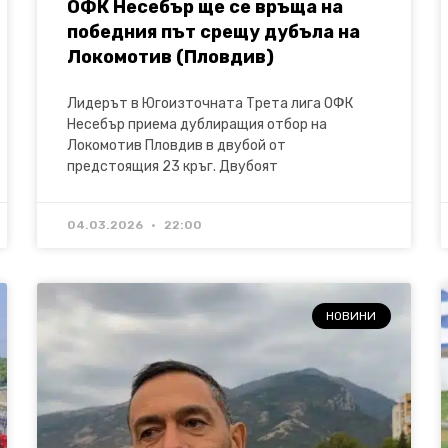
ОФК Несебър ще се връща на
победния път срещу дубъла на
Локомотив (Пловдив)
Лидерът в Югоизточната Трета лига ОФК
Несебър приема дублиращия отбор на
Локомотив Пловдив в двубой от
предстоящия 23 кръг. Двубоят
04.03.2026
22:00
НОВИНИ