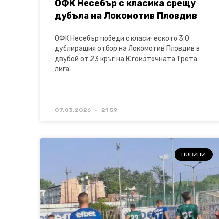
ОФК Несебър с класика срещу
дубъла на Локомотив Пловдив
ОФК Несебър победи с класическото 3:0
дублиращия отбор на Локомотив Пловдив в
двубой от 23 кръг на Югоизточната Трета
лига.
07.03.2026
21:59
НОВИНИ