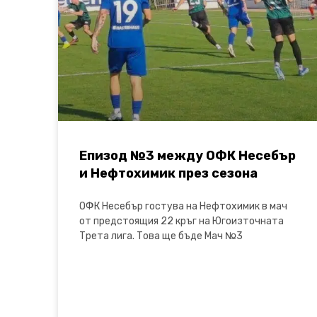
Епизод №3 между ОФК Несебър
и Нефтохимик през сезона
ОФК Несебър гостува на Нефтохимик в мач
от предстоящия 22 кръг на Югоизточната
Трета лига. Това ще бъде Мач №3