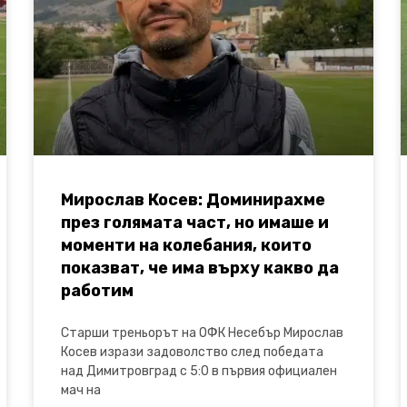
Мирослав Косев: Доминирахме
през голямата част, но имаше и
моменти на колебания, които
показват, че има върху какво да
работим
Старши треньорът на ОФК Несебър Мирослав
Косев изрази задоволство след победата
над Димитровград с 5:0 в първия официален
мач на