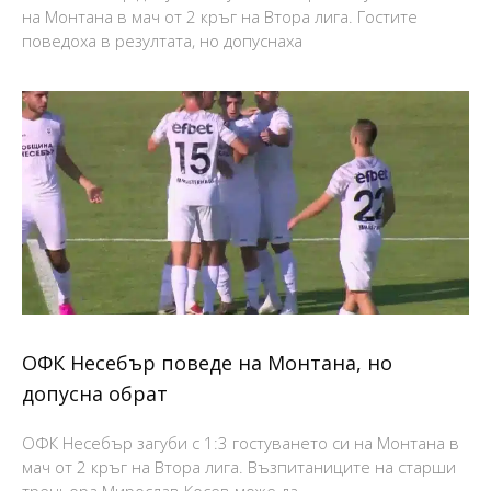
на Монтана в мач от 2 кръг на Втора лига. Гостите
поведоха в резултата, но допуснаха
ОФК Несебър поведе на Монтана, но
допусна обрат
ОФК Несебър загуби с 1:3 гостуването си на Монтана в
мач от 2 кръг на Втора лига. Възпитаниците на старши