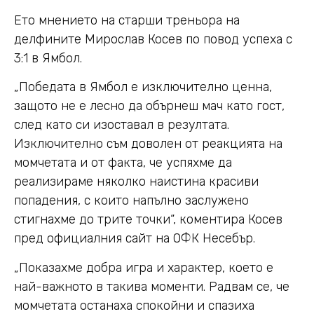
Ето мнението на старши треньора на
делфините Мирослав Косев по повод успеха с
3:1 в Ямбол.
„Победата в Ямбол е изключително ценна,
защото не е лесно да обърнеш мач като гост,
след като си изоставал в резултата.
Изключително съм доволен от реакцията на
момчетата и от факта, че успяхме да
реализираме няколко наистина красиви
попадения, с които напълно заслужено
стигнахме до трите точки“, коментира Косев
пред официалния сайт на ОФК Несебър.
„Показахме добра игра и характер, което е
най-важното в такива моменти. Радвам се, че
момчетата останаха спокойни и спазиха