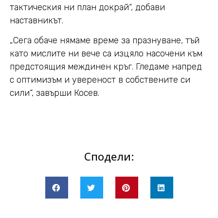
тактическия ни план докрай“, добави
наставникът.
„Сега обаче нямаме време за празнуване, тъй
като мислите ни вече са изцяло насочени към
предстоящия междинен кръг. Гледаме напред
с оптимизъм и увереност в собствените си
сили“, завърши Косев.
Сподели: