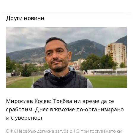
Други новини
Мирослав Косев: Трябва ни време да се
сработим! Днес влязохме по-организирано
и с увереност
ОФК Несебър допусна загуба с 1:3 при гостуването си