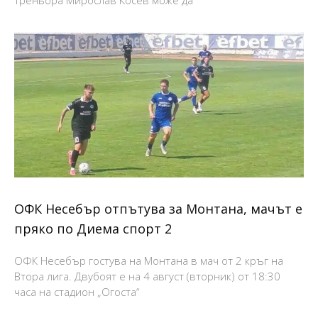
треньора Мирослав Косев може да
ОФК Несебър отпътува за Монтана, мачът е
пряко по Диема спорт 2
ОФК Несебър гостува на Монтана в мач от 2 кръг на
Втора лига. Двубоят е на 4 август (вторник) от 18:30
часа на стадион „Огоста“