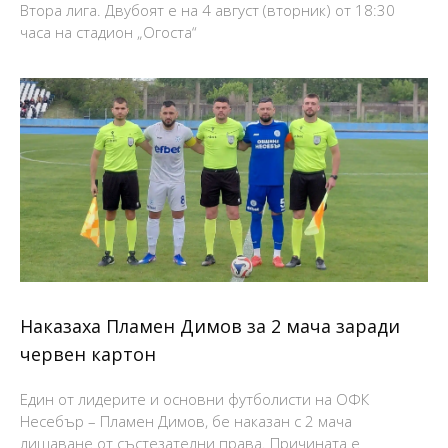
Втора лига. Двубоят е на 4 август (вторник) от 18:30
часа на стадион „Огоста“
Наказаха Пламен Димов за 2 мача заради
червен картон
Един от лидерите и основни футболисти на ОФК
Несебър – Пламен Димов, бе наказан с 2 мача
лишаване от състезателни права. Причината е