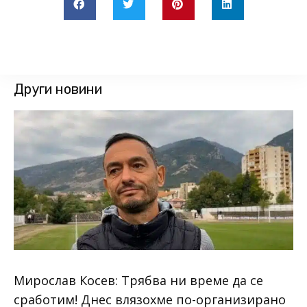
Други новини
Мирослав Косев: Трябва ни време да се
сработим! Днес влязохме по-организирано