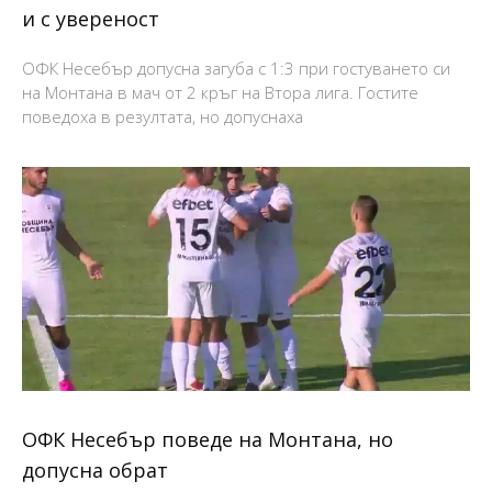
и с увереност
ОФК Несебър допусна загуба с 1:3 при гостуването си
на Монтана в мач от 2 кръг на Втора лига. Гостите
поведоха в резултата, но допуснаха
ОФК Несебър поведе на Монтана, но
допусна обрат