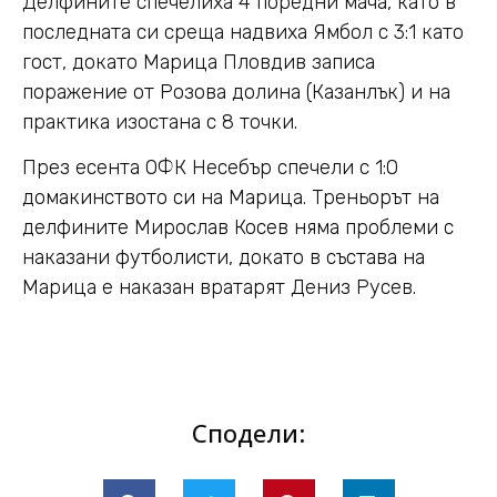
Делфините спечелиха 4 поредни мача, като в
последната си среща надвиха Ямбол с 3:1 като
гост, докато Марица Пловдив записа
поражение от Розова долина (Казанлък) и на
практика изостана с 8 точки.
През есента ОФК Несебър спечели с 1:0
домакинството си на Марица. Треньорът на
делфините Мирослав Косев няма проблеми с
наказани футболисти, докато в състава на
Марица е наказан вратарят Дениз Русев.
Сподели: