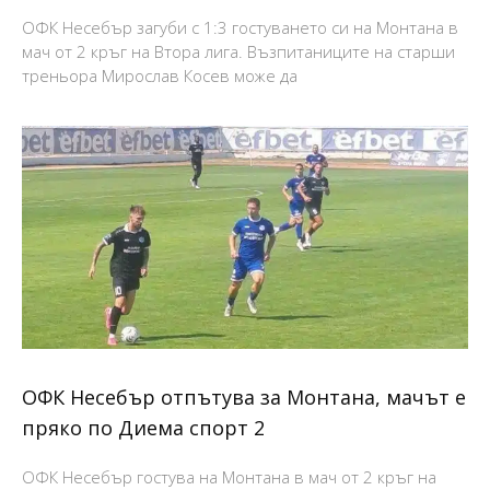
ОФК Несебър загуби с 1:3 гостуването си на Монтана в
мач от 2 кръг на Втора лига. Възпитаниците на старши
треньора Мирослав Косев може да
ОФК Несебър отпътува за Монтана, мачът е
пряко по Диема спорт 2
ОФК Несебър гостува на Монтана в мач от 2 кръг на