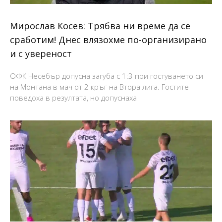
Мирослав Косев: Трябва ни време да се
сработим! Днес влязохме по-организирано
и с увереност
ОФК Несебър допусна загуба с 1:3 при гостуването си
на Монтана в мач от 2 кръг на Втора лига. Гостите
поведоха в резултата, но допуснаха