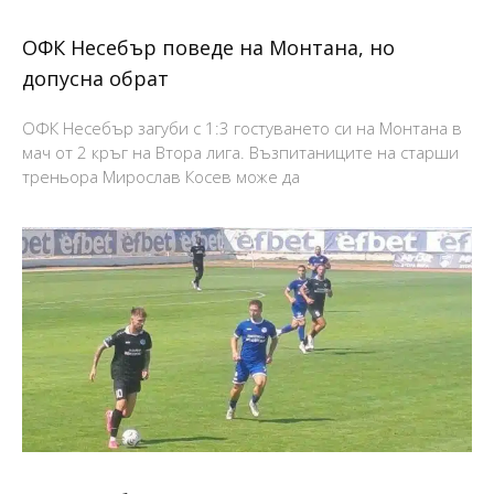
ОФК Несебър поведе на Монтана, но
допусна обрат
ОФК Несебър загуби с 1:3 гостуването си на Монтана в
мач от 2 кръг на Втора лига. Възпитаниците на старши
треньора Мирослав Косев може да