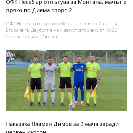
ОФК Несебър отпътува за Монтана, мачът е
пряко по Диема спорт 2
ОФК Несебър гостува на Монтана в мач от 2 кръг на
Втора лига. Двубоят е на 4 август (вторник) от 18:30
часа на стадион „Огоста“
Наказаха Пламен Димов за 2 мача заради
червен картон