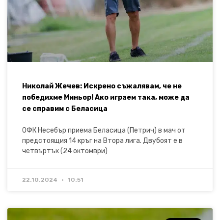
Николай Жечев: Искрено съжалявам, че не
победихме Миньор! Ако играем така, може да
се справим с Беласица
ОФК Несебър приема Беласица (Петрич) в мач от
предстоящия 14 кръг на Втора лига. Двубоят е в
четвъртък (24 октомври)
22.10.2024
10:51