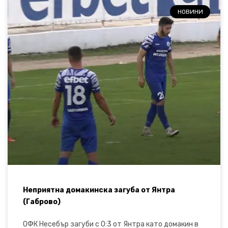
НОВИНИ
Неприятна домакинска загуба от Янтра
(Габрово)
ОФК Несебър загуби с 0:3 от Янтра като домакин в