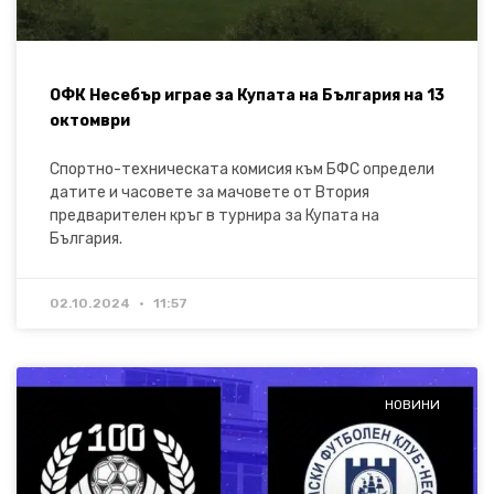
ОФК Несебър играе за Купата на България на 13
октомври
Спортно-техническата комисия към БФС определи
датите и часовете за мачовете от Втория
предварителен кръг в турнира за Купата на
България.
02.10.2024
11:57
НОВИНИ