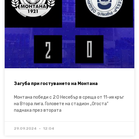
Загуба при гостуването на Монтана
Монтана победи с 2:0 Несебър в среща от 11-ия кръг
на Втора лига. Головете на стадион „Огоста“
паднаха през втората
29.09.2024
12:04