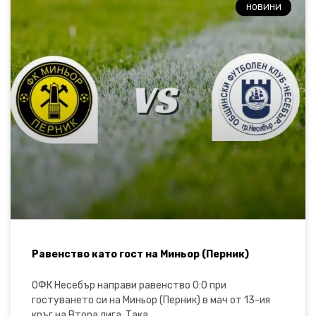
НОВИНИ
Равенство като гост на Миньор (Перник)
ОФК Несебър направи равенство 0:0 при
гостуването си на Миньор (Перник) в мач от 13-ия
кръг на Втора лига. Така