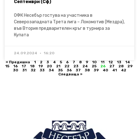
Септември (Сф)
ОФК Несебър гостува на участника в
Северозападната Трета лига – Локомотив (Мездра),
във Втория предварителен кръг в турнира за
Купата
24.09.2024
16:20
« Предишна
1
2
3
4
5
6
7
8
9
10
11
12
13
14
15
16
17
18
19
20
21
22
23
24
25
26
27
28
29
30
31
32
33
34
35
36
37
38
39
40
41
42
Следваща »