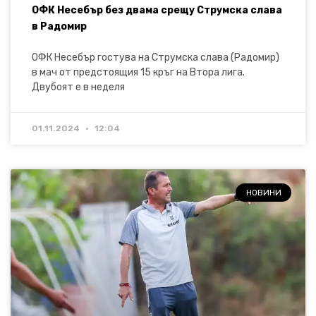
ОФК Несебър без двама срещу Струмска слава
в Радомир
ОФК Несебър гостува на Струмска слава (Радомир)
в мач от предстоящия 15 кръг на Втора лига.
Двубоят е в неделя
01.11.2024
12:04
НОВИНИ