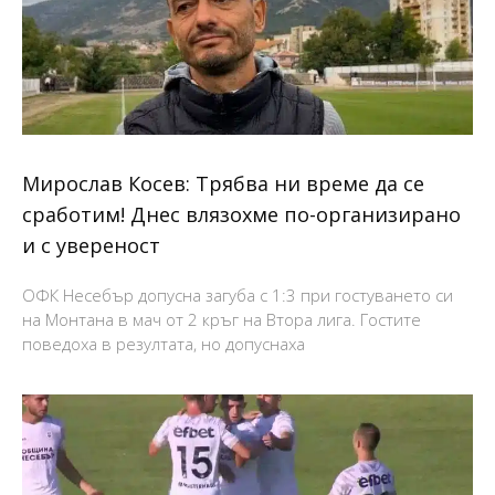
Мирослав Косев: Трябва ни време да се
сработим! Днес влязохме по-организирано
и с увереност
ОФК Несебър допусна загуба с 1:3 при гостуването си
на Монтана в мач от 2 кръг на Втора лига. Гостите
поведоха в резултата, но допуснаха