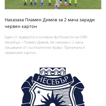
Наказаха Пламен Димов за 2 мача заради
червен картон
Един от лидерите и основни футболисти на ОФК
Несебър – Пламен Димов, бе наказан с 2 мача
лишаване от състезателни права. Причината е
червеният картон,