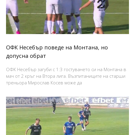
ОФК Несебър поведе на Монтана, но
допусна обрат
ОФК Несебър загуби с 1:3 гостуването си на Монтана в
мач от 2 кръг на Втора лига. Възпитаниците на старши
треньора Мирослав Косев може да