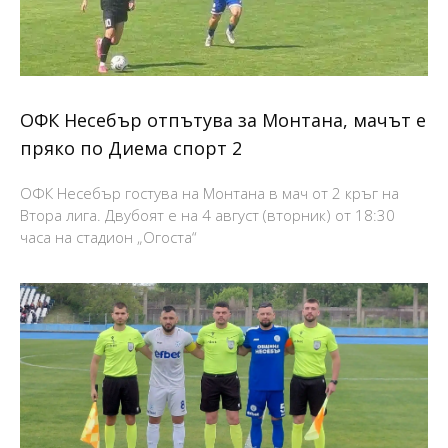
ОФК Несебър отпътува за Монтана, мачът е
пряко по Диема спорт 2
ОФК Несебър гостува на Монтана в мач от 2 кръг на
Втора лига. Двубоят е на 4 август (вторник) от 18:30
часа на стадион „Огоста“