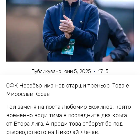
Публикувано:
юни 5, 2025
17:15
ОФК Несебър има нов старши треньор. Това е
Мирослав Косев.
Той заменя на поста Любомир Божинов, който
временно води тима в последните два кръга
от Втора лига. А преди това отборът бе под
ръководството на Николай Жечев.