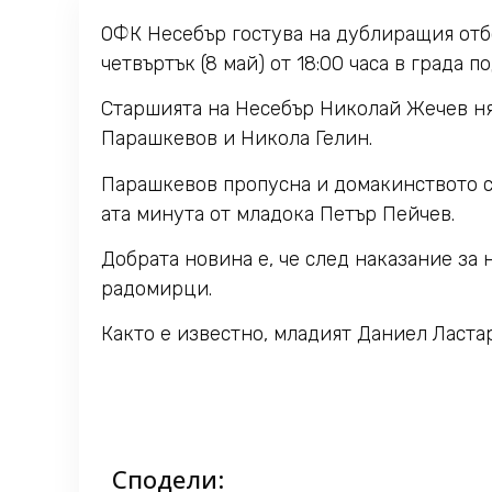
ОФК Несебър гостува на дублиращия отбо
четвъртък (8 май) от 18:00 часа в града по
Старшията на Несебър Николай Жечев ням
Парашкевов и Никола Гелин.
Парашкевов пропусна и домакинството съ
ата минута от младока Петър Пейчев.
Добрата новина е, че след наказание за
радомирци.
Както е известно, младият Даниел Ласта
Сподели: