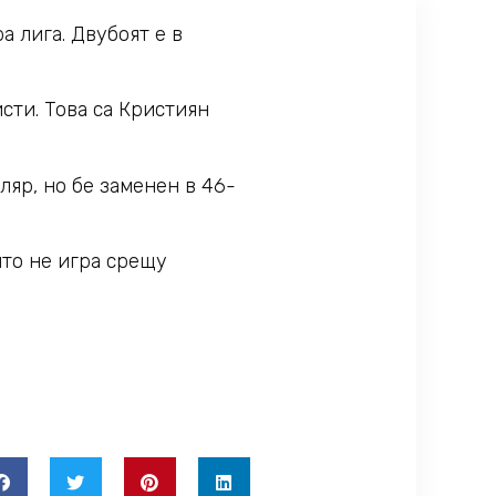
 лига. Двубоят е в
сти. Това са Кристиян
ляр, но бе заменен в 46-
йто не игра срещу