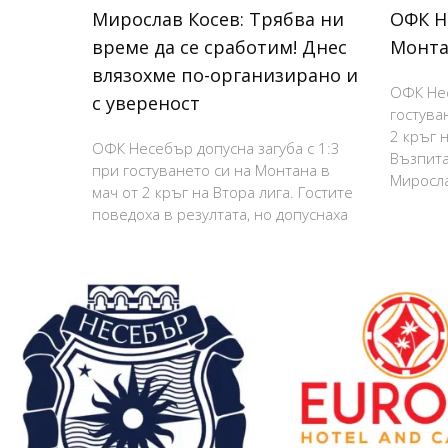
Мирослав Косев: Трябва ни
ОФК Н
време да се сработим! Днес
Монта
влязохме по-организирано и
ОФК Нес
с увереност
гостува
2 кръг н
ОФК Несебър допусна загуба с 1:3
Възпита
при гостуването си на Монтана в
Миросла
мач от 2 кръг на Втора лига. Гостите
поведоха в резултата, но допуснаха