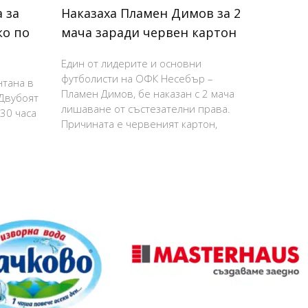
 за
Наказаха Пламен Димов за 2
ко по
мача заради червен картон
Един от лидерите и основни
футболисти на ОФК Несебър –
нтана в
Пламен Димов, бе наказан с 2 мача
 Двубоят
лишаване от състезателни права.
:30 часа
Причината е червеният картон,