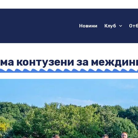
Новини
Клуб
От
ма контузени за междин