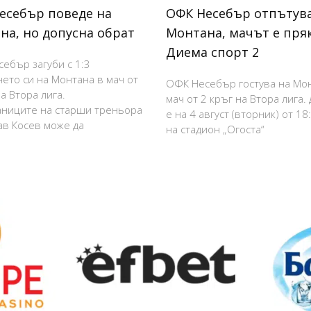
есебър поведе на
ОФК Несебър отпътува
на, но допусна обрат
Монтана, мачът е пря
Диема спорт 2
ебър загуби с 1:3
нето си на Монтана в мач от
ОФК Несебър гостува на Мо
а Втора лига.
мач от 2 кръг на Втора лига.
ниците на старши треньора
е на 4 август (вторник) от 18
в Косев може да
на стадион „Огоста“