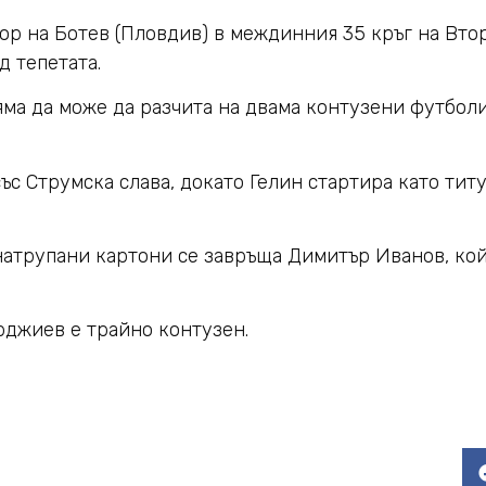
р на Ботев (Пловдив) в междинния 35 кръг на Втора
д тепетата.
а да може да разчита на двама контузени футболи
с Струмска слава, докато Гелин стартира като титу
 натрупани картони се завръща Димитър Иванов, ко
рджиев е трайно контузен.