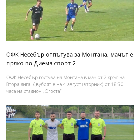
ОФК Несебър отпътува за Монтана, мачът е
пряко по Диема спорт 2
ОФК Несебър гостува на Монтана в мач от 2 кръг на
Втора лига. Двубоят е на 4 август (вторник) от 18:30
часа на стадион „Огоста“