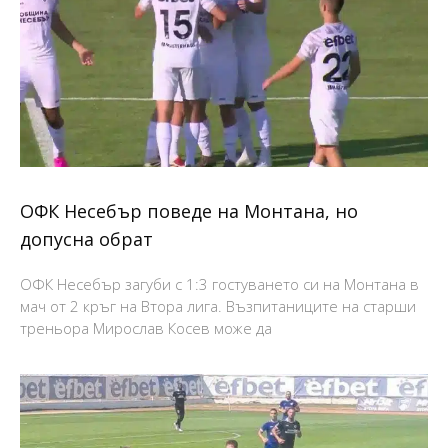
ОФК Несебър поведе на Монтана, но
допусна обрат
ОФК Несебър загуби с 1:3 гостуването си на Монтана в
мач от 2 кръг на Втора лига. Възпитаниците на старши
треньора Мирослав Косев може да