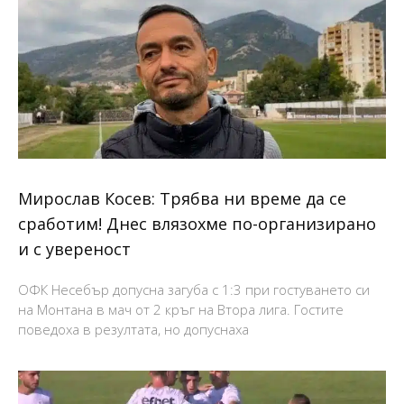
Мирослав Косев: Трябва ни време да се
сработим! Днес влязохме по-организирано
и с увереност
ОФК Несебър допусна загуба с 1:3 при гостуването си
на Монтана в мач от 2 кръг на Втора лига. Гостите
поведоха в резултата, но допуснаха