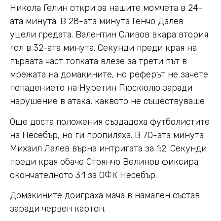
Никола Гелин откри за нашите момчета в 24-
ата минута. В 28-ата минута Генчо Далев
уцели гредата. Валентин Сливов вкара втория
гол в 32-ата минута. Секунди преди края на
първата част топката влезе за трети път в
мрежата на домакините, но реферът не зачете
попадението на Нуретин Пюскюлю заради
нарушение в атака, каквото не съществуваше
Още доста положения създадоха футболистите
на Несебър, но ги пропиляха. В 70-ата минута
Михаил Лалев върна интригата за 1:2. Секунди
преди края обаче Стоянчо Велинов фиксира
окончателното 3:1 за ОФК Несебър.
Домакините доиграха мача в намален състав
заради червен картон.