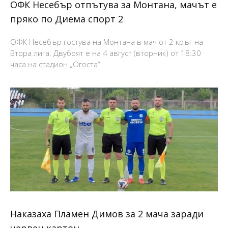
ОФК Несебър отпътува за Монтана, мачът е
пряко по Диема спорт 2
ОФК Несебър гостува на Монтана в мач от 2 кръг на
Втора лига. Двубоят е на 4 август (вторник) от 18:30
часа на стадион „Огоста“
Наказаха Пламен Димов за 2 мача заради
червен картон