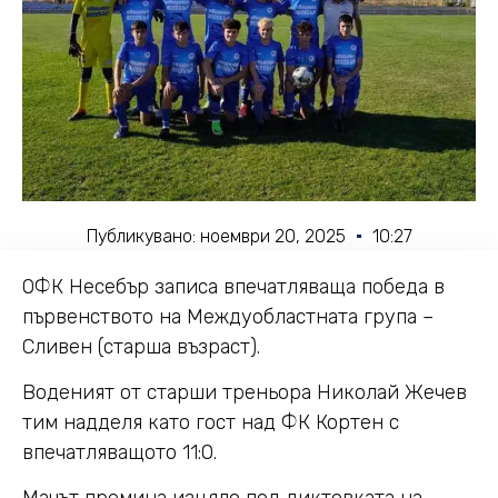
Публикувано:
ноември 20, 2025
10:27
ОФК Несебър записа впечатляваща победа в
първенството на Междуобластната група –
Сливен (старша възраст).
Воденият от старши треньора Николай Жечев
тим надделя като гост над ФК Кортен с
впечатляващото 11:0.