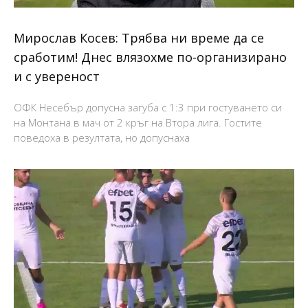
Мирослав Косев: Трябва ни време да се
сработим! Днес влязохме по-организирано
и с увереност
ОФК Несебър допусна загуба с 1:3 при гостуването си
на Монтана в мач от 2 кръг на Втора лига. Гостите
поведоха в резултата, но допуснаха