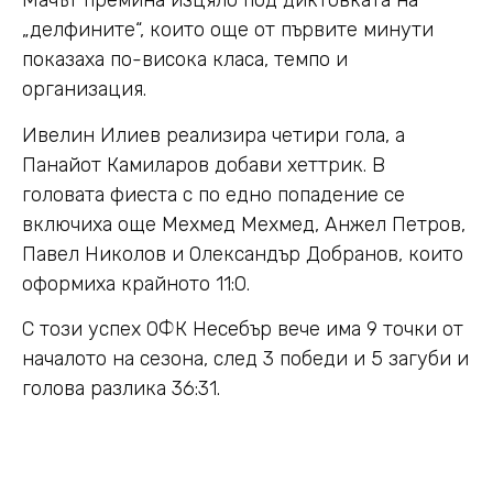
Мачът премина изцяло под диктовката на
„делфините“, които още от първите минути
показаха по-висока класа, темпо и
организация.
Ивелин Илиев реализира четири гола, а
Панайот Камиларов добави хеттрик. В
головата фиеста с по едно попадение се
включиха още Мехмед Мехмед, Анжел Петров,
Павел Николов и Олександър Добранов, които
оформиха крайното 11:0.
С този успех ОФК Несебър вече има 9 точки от
началото на сезона, след 3 победи и 5 загуби и
голова разлика 36:31.