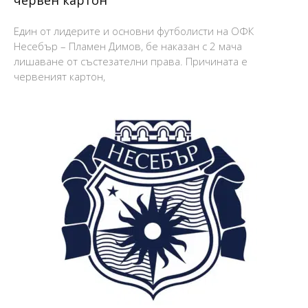
Един от лидерите и основни футболисти на ОФК
Несебър – Пламен Димов, бе наказан с 2 мача
лишаване от състезателни права. Причината е
червеният картон,