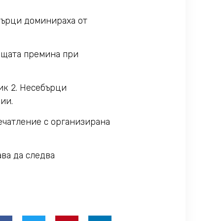
бърци доминираха от
ещата премина при
ик 2. Несебърци
ии.
печатление с организирана
ва да следва