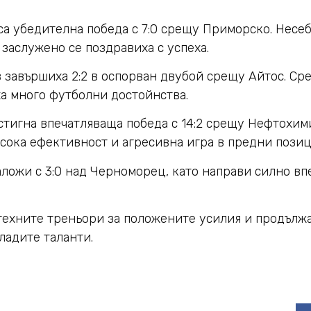
иса убедителна победа с 7:0 срещу Приморско. Несе
заслужено се поздравиха с успеха.
завършиха 2:2 в оспорван двубой срещу Айтос. Ср
ха много футболни достойнства.
тигна впечатляваща победа с 14:2 срещу Нефтохим
сока ефективност и агресивна игра в предни позиц
аложи с 3:0 над Черноморец, като направи силно в
техните треньори за положените усилия и продължа
ладите таланти.