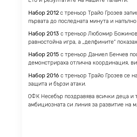
Ето и резултатите на нашите таланти.
Набор 2012
с треньор Трайо Грозев зап
първата до последната минута и напълно 
Набор 2013
с треньор Любомир Божинов 
равностойна игра, а „делфините“ показа
Набор 2015
с треньор Даниел Бенчев пос
демонстрираха отлична координация, ви
Набор 2016
с треньор Трайо Грозев се н
защита и бързи атаки.
ОФК Несебър поздравява всички деца и 
амбициозната си линия за развитие на м