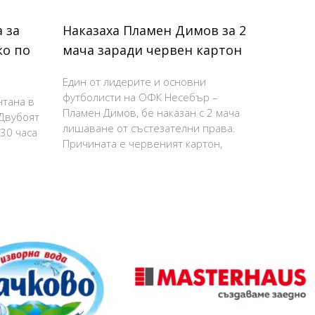
 за
Наказаха Пламен Димов за 2
ко по
мача заради червен картон
Един от лидерите и основни
футболисти на ОФК Несебър –
нтана в
Пламен Димов, бе наказан с 2 мача
 Двубоят
лишаване от състезателни права.
:30 часа
Причината е червеният картон,