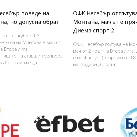
есебър поведе на
ОФК Несебър отпътува
на, но допусна обрат
Монтана, мачът е пря
Диема спорт 2
ебър загуби с 1:3
нето си на Монтана в мач от
ОФК Несебър гостува на Мо
а Втора лига.
мач от 2 кръг на Втора лига.
ниците на старши треньора
е на 4 август (вторник) от 18
в Косев може да
на стадион „Огоста“