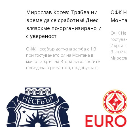
Мирослав Косев: Трябва ни
ОФК Н
време да се сработим! Днес
Монта
влязохме по-организирано и
ОФК Нес
с увереност
гостува
2 кръг н
ОФК Несебър допусна загуба с 1:3
Възпита
при гостуването си на Монтана в
Миросла
мач от 2 кръг на Втора лига. Гостите
поведоха в резултата, но допуснаха