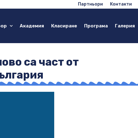
Партньори
Контакти
бор
Академия
Класиране
Програма
Галерия
ово са част от
ългария