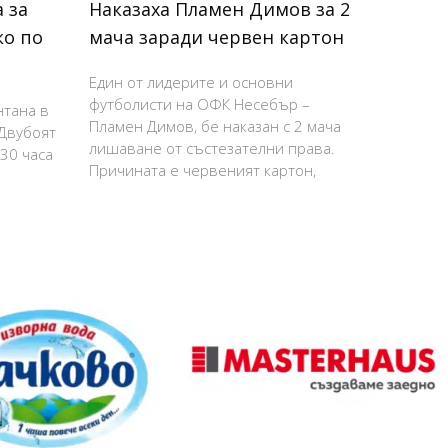
 за
Наказаха Пламен Димов за 2
ко по
мача заради червен картон
Един от лидерите и основни
футболисти на ОФК Несебър –
нтана в
Пламен Димов, бе наказан с 2 мача
 Двубоят
лишаване от състезателни права.
:30 часа
Причината е червеният картон,