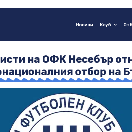
Новини
Клуб
От
сти на ОФК Несебър отн
онационалния отбор на Б