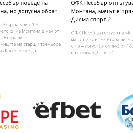
есебър поведе на
ОФК Несебър отпътува
на, но допусна обрат
Монтана, мачът е пря
Диема спорт 2
ебър загуби с 1:3
нето си на Монтана в мач от
ОФК Несебър гостува на Мо
а Втора лига.
мач от 2 кръг на Втора лига.
ниците на старши треньора
е на 4 август (вторник) от 18
в Косев може да
на стадион „Огоста“