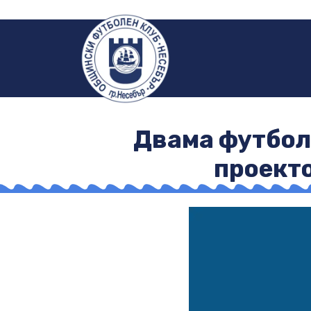
Двама футболи
проект