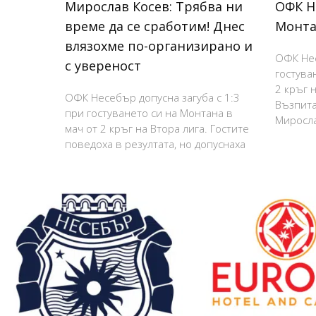
Мирослав Косев: Трябва ни
ОФК Н
време да се сработим! Днес
Монта
влязохме по-организирано и
ОФК Нес
с увереност
гостува
2 кръг н
ОФК Несебър допусна загуба с 1:3
Възпита
при гостуването си на Монтана в
Миросла
мач от 2 кръг на Втора лига. Гостите
поведоха в резултата, но допуснаха