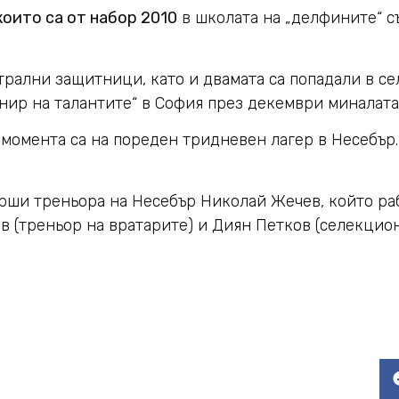
които са от набор 2010
в школата на „делфините“ с
трални защитници, като и двамата са попадали в се
рнир на талантите“ в София през декември миналата
момента са на пореден тридневен лагер в Несебър. 
тарши треньора на Несебър Николай Жечев, който ра
в (треньор на вратарите) и Диян Петков (селекцион