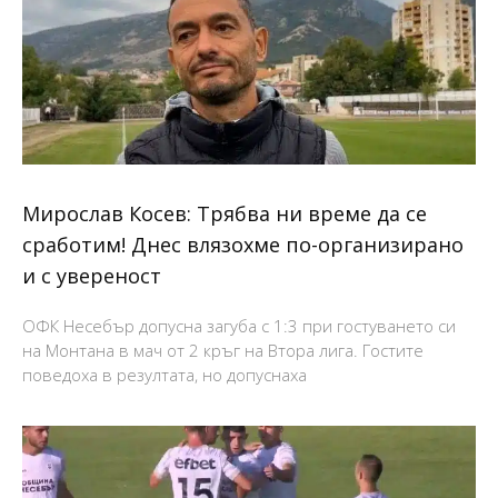
Мирослав Косев: Трябва ни време да се
сработим! Днес влязохме по-организирано
и с увереност
ОФК Несебър допусна загуба с 1:3 при гостуването си
на Монтана в мач от 2 кръг на Втора лига. Гостите
поведоха в резултата, но допуснаха