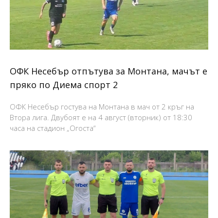
ОФК Несебър отпътува за Монтана, мачът е
пряко по Диема спорт 2
ОФК Несебър гостува на Монтана в мач от 2 кръг на
Втора лига. Двубоят е на 4 август (вторник) от 18:30
часа на стадион „Огоста“