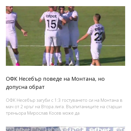
ОФК Несебър поведе на Монтана, но
допусна обрат
ОФК Несебър загуби с 1:3 гостуването си на Монтана в
мач от 2 кръг на Втора лига. Възпитаниците на старши
треньора Мирослав Косев може да