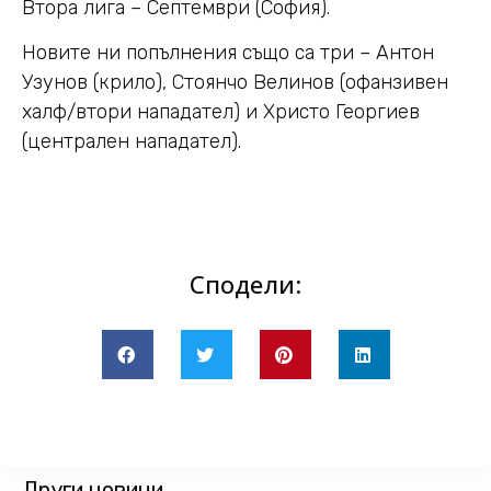
Втора лига – Септември (София).
Новите ни попълнения също са три – Антон
Узунов (крило), Стоянчо Велинов (офанзивен
халф/втори нападател) и Христо Георгиев
(централен нападател).
Сподели:
Други новини