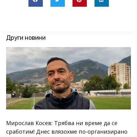
Други новини
Мирослав Косев: Трябва ни време да се
сработим! Днес влязохме по-организирано