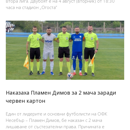
Втора лига. Двубоят е на 4 август (вторник) от 18:30
часа на стадион „Огоста“
Наказаха Пламен Димов за 2 мача заради
червен картон
Един от лидерите и основни футболисти на ОФК
Несебър – Пламен Димов, бе наказан с 2 мача
лишаване от състезателни права. Причината е