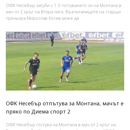
ОФК Несебър загуби с 1:3 гостуването си на Монтана в
мач от 2 кръг на Втора лига. Възпитаниците на старши
треньора Мирослав Косев може да
ОФК Несебър отпътува за Монтана, мачът е
пряко по Диема спорт 2
ОФК Несебър гостува на Монтана в мач от 2 кръг на