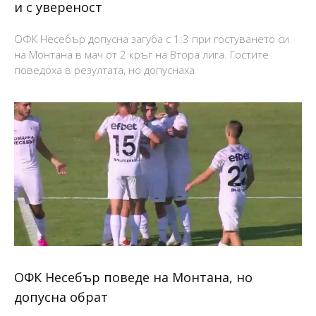
и с увереност
ОФК Несебър допусна загуба с 1:3 при гостуването си
на Монтана в мач от 2 кръг на Втора лига. Гостите
поведоха в резултата, но допуснаха
ОФК Несебър поведе на Монтана, но
допусна обрат