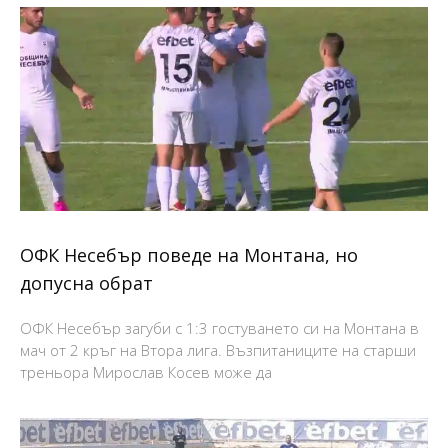
ОФК Несебър поведе на Монтана, но
допусна обрат
ОФК Несебър загуби с 1:3 гостуването си на Монтана в
мач от 2 кръг на Втора лига. Възпитаниците на старши
треньора Мирослав Косев може да