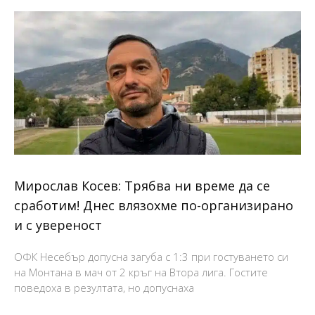
Мирослав Косев: Трябва ни време да се
сработим! Днес влязохме по-организирано
и с увереност
ОФК Несебър допусна загуба с 1:3 при гостуването си
на Монтана в мач от 2 кръг на Втора лига. Гостите
поведоха в резултата, но допуснаха