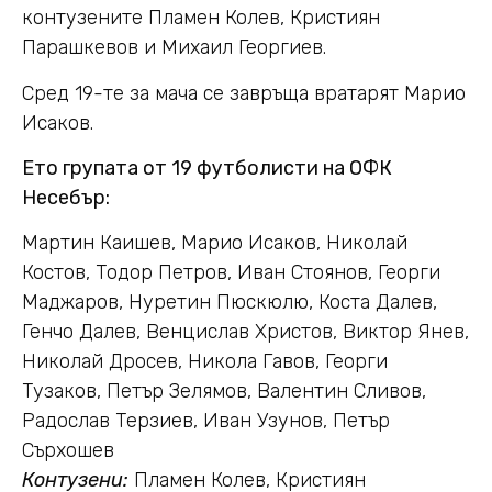
контузените Пламен Колев, Кристиян
Парашкевов и Михаил Георгиев.
Сред 19-те за мача се завръща вратарят Марио
Исаков.
Ето групата от 19 футболисти на ОФК
Несебър:
Мартин Каишев, Марио Исаков, Николай
Костов, Тодор Петров, Иван Стоянов, Георги
Маджаров, Нуретин Пюскюлю, Коста Далев,
Генчо Далев, Венцислав Христов, Виктор Янев,
Николай Дросев, Никола Гавов, Георги
Тузаков, Петър Зелямов, Валентин Сливов,
Радослав Терзиев, Иван Узунов, Петър
Сърхошев
Контузени:
Пламен Колев, Кристиян