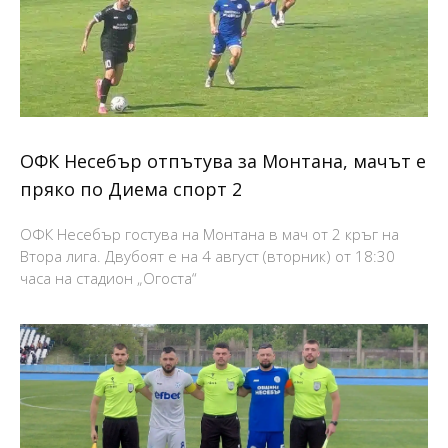
ОФК Несебър отпътува за Монтана, мачът е
пряко по Диема спорт 2
ОФК Несебър гостува на Монтана в мач от 2 кръг на
Втора лига. Двубоят е на 4 август (вторник) от 18:30
часа на стадион „Огоста“