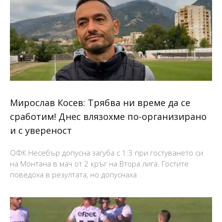
Мирослав Косев: Трябва ни време да се
сработим! Днес влязохме по-организирано
и с увереност
ОФК Несебър допусна загуба с 1:3 при гостуването си
на Монтана в мач от 2 кръг на Втора лига. Гостите
поведоха в резултата, но допуснаха