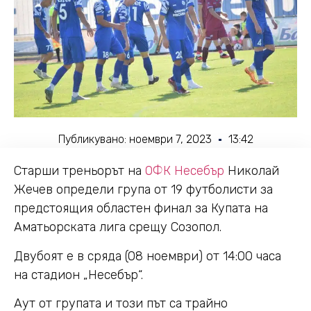
Публикувано:
ноември 7, 2023
13:42
Старши треньорът на
ОФК Несебър
Николай
Жечев определи група от 19 футболисти за
предстоящия областен финал за Купата на
Аматьорската лига срещу Созопол.
Двубоят е в сряда (08 ноември) от 14:00 часа
на стадион „Несебър“.
Аут от групата и този път са трайно