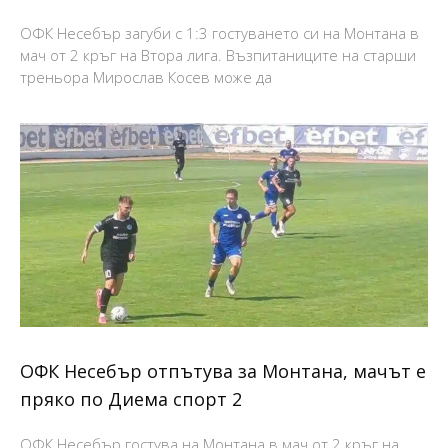
ОФК Несебър загуби с 1:3 гостуването си на Монтана в
мач от 2 кръг на Втора лига. Възпитаниците на старши
треньора Мирослав Косев може да
ОФК Несебър отпътува за Монтана, мачът е
пряко по Диема спорт 2
ОФК Несебър гостува на Монтана в мач от 2 кръг на