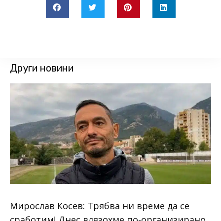
Други новини
Мирослав Косев: Трябва ни време да се
сработим! Днес влязохме по-организирано