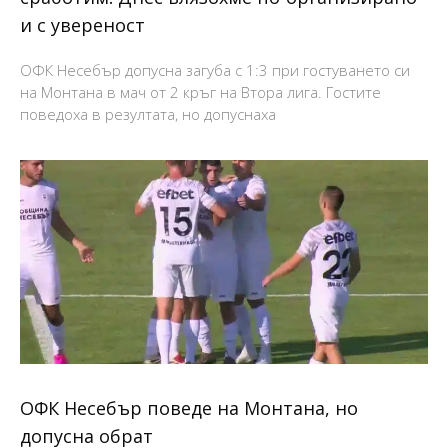
и с увереност
ОФК Несебър допусна загуба с 1:3 при гостуването си
на Монтана в мач от 2 кръг на Втора лига. Гостите
поведоха в резултата, но допуснаха
ОФК Несебър поведе на Монтана, но
допусна обрат