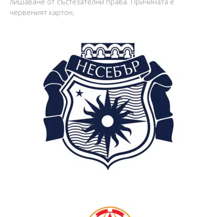
лишаване от състезателни права. Причината е
червеният картон,