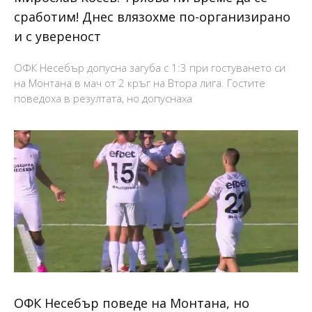
сработим! Днес влязохме по-организирано
и с увереност
ОФК Несебър допусна загуба с 1:3 при гостуването си
на Монтана в мач от 2 кръг на Втора лига. Гостите
поведоха в резултата, но допуснаха
ОФК Несебър поведе на Монтана, но