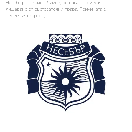
Несебър – Пламен Димов, бе наказан с 2 мача
лишаване от състезателни права. Причината е
червеният картон,