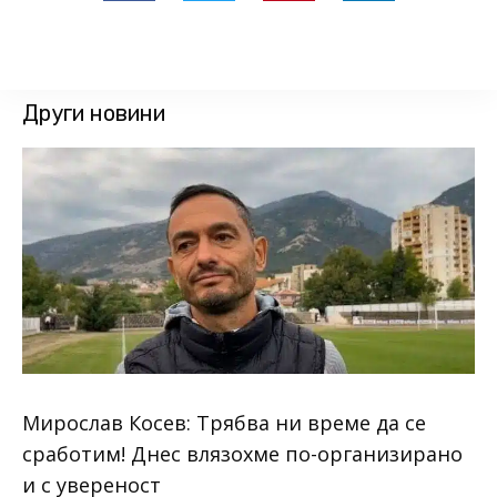
Други новини
Мирослав Косев: Трябва ни време да се
сработим! Днес влязохме по-организирано
и с увереност