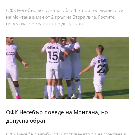
ОФК Несебър допусна загуба с 1:3 при гостуването си
на Монтана в мач от 2 кръг на Втора лига. Гостите
поведоха в резултата, но допуснаха
ОФК Несебър поведе на Монтана, но
допусна обрат
ОФК Несебър загуби с 1:3 гостуването си на Монтана в