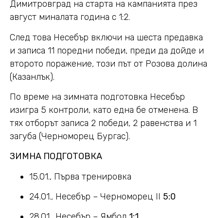
Димитровград на старта на кампанията през
август миналата година с 1:2.
След това Несебър включи на шеста предавка
и записа 11 поредни победи, преди да дойде и
второто поражение, този път от Розова долина
(Казанлък).
По време на зимната подготовка Несебър
изигра 5 контроли, като една бе отменена. В
тях отборът записа 2 победи, 2 равенства и 1
загуба (Черноморец Бургас).
ЗИМНА ПОДГОТОВКА
15.01., Първа тренировка
24.01., Несебър – Черноморец II
5:0
28.01., Несебър – Ямбол
1:1