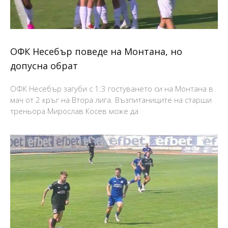
ОФК Несебър поведе на Монтана, но
допусна обрат
ОФК Несебър загуби с 1:3 гостуването си на Монтана в
мач от 2 кръг на Втора лига. Възпитаниците на старши
треньора Мирослав Косев може да