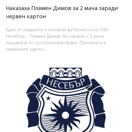
Наказаха Пламен Димов за 2 мача заради
червен картон
Един от лидерите и основни футболисти на ОФК
Несебър – Пламен Димов, бе наказан с 2 мача
лишаване от състезателни права. Причината е
червеният картон,