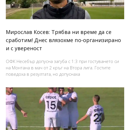
Мирослав Косев: Трябва ни време да се
сработим! Днес влязохме по-организирано
и с увереност
ОФК Несебър допусна загуба с 1:3 при гостуването си
на Монтана в мач от 2 кръг на Втора лига. Гостите
поведоха в резултата, но допуснаха