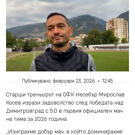
Публикувано:
февруари 23, 2026
12:45
Старши треньорът на ОФК Несебър Мирослав
Косев изрази задоволство след победата над
Димитровград с 5:0 в първия официален мач
на тима за 2026 година.
„Изиграхме добър мач, в който доминирахме