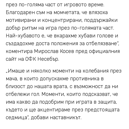
през по-голяма част от игровото време.
Благодарен съм на момчетата, че влязоха
мотивирани и концентрирани, поддържайки
добър ритъм на игра през по-голямата част.
Най-хубавото е, че вкарахме хубави голове и
създадохме доста положения за отбелязване“,
коментира Мирослав Косев пред официалния
сайт на ОФК Несебър.
„Имаше и няколко моменти на колебания през
мача, в които допускахме противника в
близост до нашата врата, с възможност да ни
отбележи гол. Моменти, които подсказват, че
има какво да подобрим при играта в защита,
където и ще акцентираме през предстоящата
седмица“, добави наставникът.