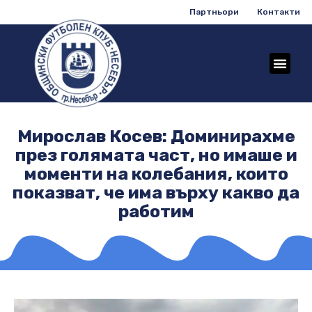
Партньори
Контакти
Мирослав Косев: Доминирахме
през голямата част, но имаше и
моменти на колебания, които
показват, че има върху какво да
работим