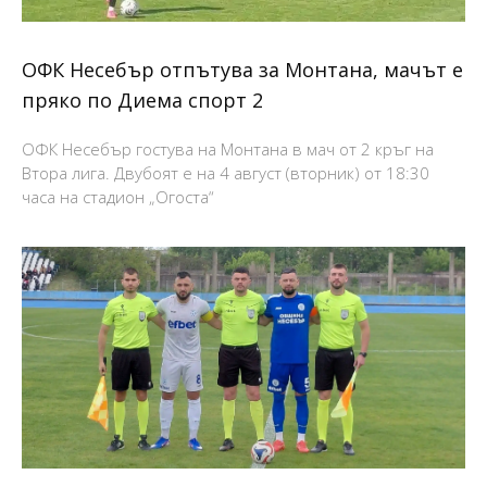
ОФК Несебър отпътува за Монтана, мачът е
пряко по Диема спорт 2
ОФК Несебър гостува на Монтана в мач от 2 кръг на
Втора лига. Двубоят е на 4 август (вторник) от 18:30
часа на стадион „Огоста“