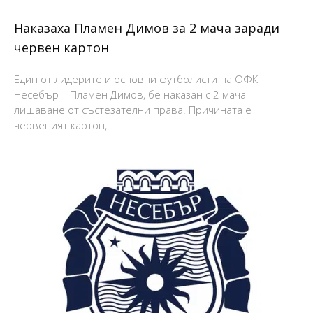
Наказаха Пламен Димов за 2 мача заради
червен картон
Един от лидерите и основни футболисти на ОФК
Несебър – Пламен Димов, бе наказан с 2 мача
лишаване от състезателни права. Причината е
червеният картон,