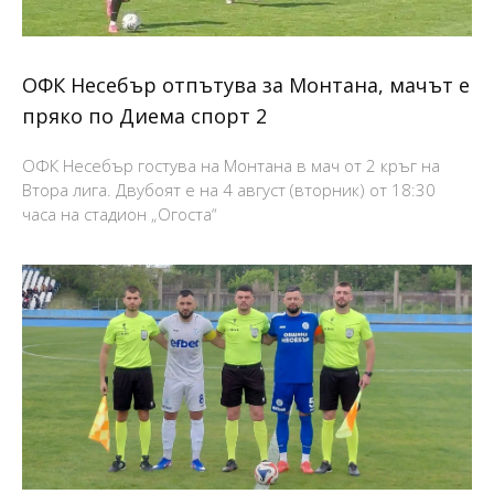
ОФК Несебър отпътува за Монтана, мачът е
пряко по Диема спорт 2
ОФК Несебър гостува на Монтана в мач от 2 кръг на
Втора лига. Двубоят е на 4 август (вторник) от 18:30
часа на стадион „Огоста“