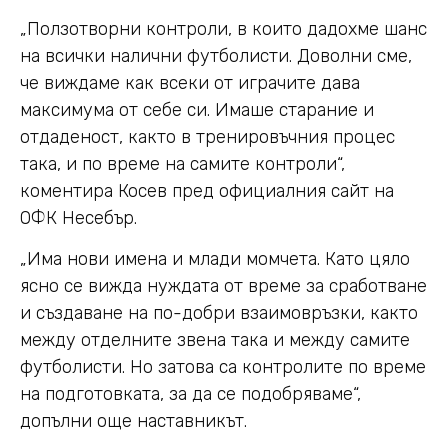
„Ползотворни контроли, в които дадохме шанс
на всички налични футболисти. Доволни сме,
че виждаме как всеки от играчите дава
максимума от себе си. Имаше старание и
отдаденост, както в тренировъчния процес
така, и по време на самите контроли“,
коментира Косев пред официалния сайт на
ОФК Несебър.
„Има нови имена и млади момчета. Като цяло
ясно се вижда нуждата от време за сработване
и създаване на по-добри взаимовръзки, както
между отделните звена така и между самите
футболисти. Но затова са контролите по време
на подготовката, за да се подобряваме“,
допълни още наставникът.