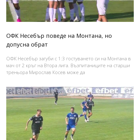
ОФК Несебър поведе на Монтана, но
допусна обрат
ОФК Несебър загуби с 1:3 гостуването си на Монтана в
мач от 2 кръг на Втора лига. Възпитаниците на старши
треньора Мирослав Косев може да