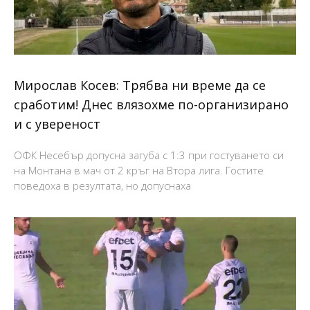
Мирослав Косев: Трябва ни време да се
сработим! Днес влязохме по-организирано
и с увереност
ОФК Несебър допусна загуба с 1:3 при гостуването си
на Монтана в мач от 2 кръг на Втора лига. Гостите
поведоха в резултата, но допуснаха