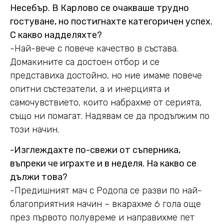
Несебър. В Карлово се очакваше трудно
гостуване, но постигнахте категоричен успех.
С какво надделяхте?
-Най-вече с повече качество в състава.
Домакините са достоен отбор и се
представиха достойно, но ние имаме повече
опитни състезатели, а и инерцията и
самочувствието, които набрахме от серията,
също ни помагат. Надявам се да продължим по
този начин.
-Изглеждахте по-свежи от съперника,
въпреки че играхте и в неделя. На какво се
дължи това?
-Предишният мач с Родопа се разви по най-
благоприятния начин – вкарахме 6 гола още
през първото полувреме и направихме пет