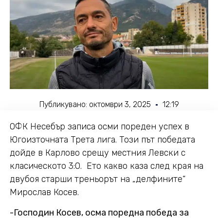
Публикувано:
октомври 3, 2025
12:19
ОФК Несебър записа осми пореден успех в
Югоизточната Трета лига. Този път победата
дойде в Карлово срещу местния Левски с
класическото 3:0. Ето какво каза след края на
двубоя старши треньорът на „делфините“
Мирослав Косев.
-Господин Косев, осма поредна победа за