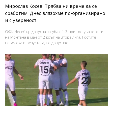
Мирослав Косев: Трябва ни време да се
сработим! Днес влязохме по-организирано
и с увереност
ОФК Несебър допусна загуба с 1:3 при гостуването си
на Монтана в мач от 2 кръг на Втора лига. Гостите
поведоха в резултата, но допуснаха