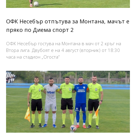
ОФК Несебър отпътува за Монтана, мачът е
пряко по Диема спорт 2
ОФК Несебър гостува на Монтана в мач от 2 кръг на
Втора лига. Двубоят е на 4 август (вторник) от 18:30
часа на стадион „Огоста“