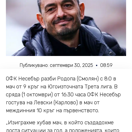
Публикувано:
септември 30, 2025
08:59
ОФК Несебър разби Родопа (Смолян) с 8:0 в
мач от 9 кръг на Югоизточната Трета лига. В
сряда (1 октомври) от 16:30 часа ОФК Несебър
гостува на Левски (Карлово) в мач от
междинния 10 кръг на първенството.
„Изиграхме хубав мач, в който създадохме
доста ситуации за гол, а положенията, които