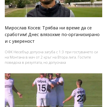
Мирослав Косев: Трябва ни време да се
сработим! Днес влязохме по-организирано
и с увереност
ОФК Несебър допусна загуба с 1:3 при гостуването си
на Монтана в мач от 2 кръг на Втора лига. Гостите
поведоха в резултата, но допуснаха