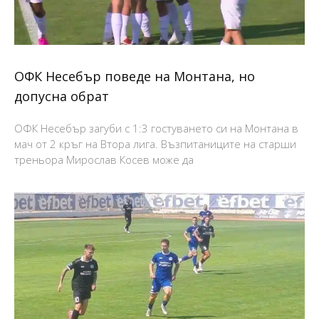
ОФК Несебър поведе на Монтана, но
допусна обрат
ОФК Несебър загуби с 1:3 гостуването си на Монтана в
мач от 2 кръг на Втора лига. Възпитаниците на старши
треньора Мирослав Косев може да