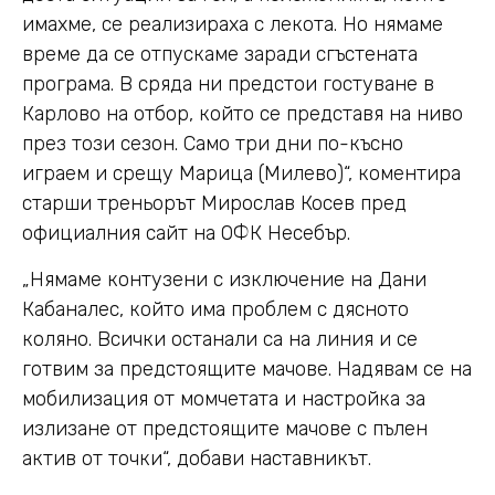
имахме, се реализираха с лекота. Но нямаме
време да се отпускаме заради сгъстената
програма. В сряда ни предстои гостуване в
Карлово на отбор, който се представя на ниво
през този сезон. Само три дни по-късно
играем и срещу Марица (Милево)“, коментира
старши треньорът Мирослав Косев пред
официалния сайт на ОФК Несебър.
„Нямаме контузени с изключение на Дани
Кабаналес, който има проблем с дясното
коляно. Всички останали са на линия и се
готвим за предстоящите мачове. Надявам се на
мобилизация от момчетата и настройка за
излизане от предстоящите мачове с пълен
актив от точки“, добави наставникът.