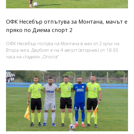
ОФК Несебър отпътува за Монтана, мачът е
пряко по Диема спорт 2
ОФК Несебър гостува на Монтана в мач от 2 кръг на
Втора лига. Двубоят е на 4 август (вторник) от 18:30
часа на стадион „Огоста“