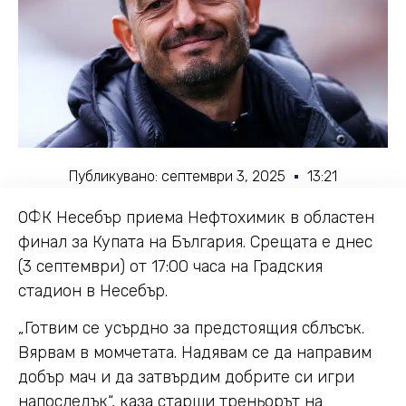
Публикувано:
септември 3, 2025
13:21
ОФК Несебър приема Нефтохимик в областен
финал за Купата на България. Срещата е днес
(3 септември) от 17:00 часа на Градския
стадион в Несебър.
„Готвим се усърдно за предстоящия сблъсък.
Вярвам в момчетата. Надявам се да направим
добър мач и да затвърдим добрите си игри
напоследък“, каза старши треньорът на