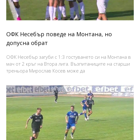
ОФК Несебър поведе на Монтана, но
допусна обрат
ОФК Несебър загуби с 1:3 гостуването си на Монтана в
мач от 2 кръг на Втора лига. Възпитаниците на старши
треньора Мирослав Косев може да