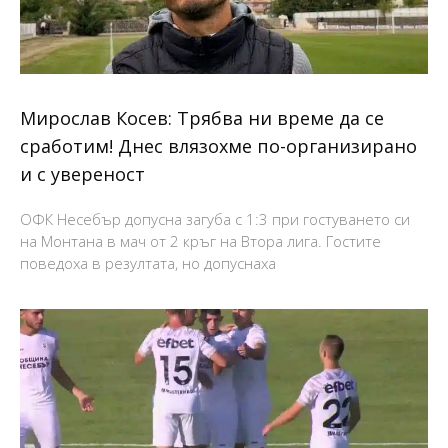
Мирослав Косев: Трябва ни време да се
сработим! Днес влязохме по-организирано
и с увереност
ОФК Несебър допусна загуба с 1:3 при гостуването си
на Монтана в мач от 2 кръг на Втора лига. Гостите
поведоха в резултата, но допуснаха