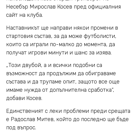
Несебър Мирослав Косев пред официалния
сайт на клуба.
Наставникът ще направи някои промени в
стартовия състав, за да може футболисти,
които са играли по-малко до момента, да
получат игрови минути и шанс за изява.
„Този двубой, а и всички подобни са
възможност да продължим да обиграваме
състава и да трупаме опит, защото все още
имаме нужда от допълнителна сработка“,
добави Косев.
Единственият с леки проблеми преди срещата
е Радослав Митев, който до последно ще бъде
под въпрос.