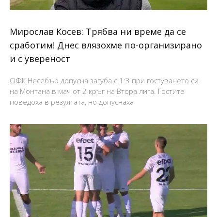
Мирослав Косев: Трябва ни време да се
сработим! Днес влязохме по-организирано
и с увереност
ОФК Несебър допусна загуба с 1:3 при гостуването си
на Монтана в мач от 2 кръг на Втора лига. Гостите
поведоха в резултата, но допуснаха