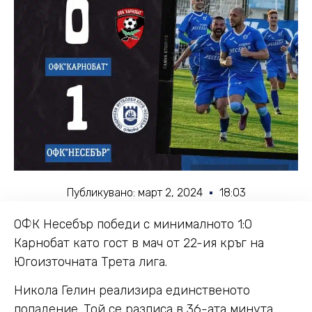
Публикувано:
март 2, 2024
18:03
ОФК Несебър победи с минималното 1:0
Карнобат като гост в мач от 22-ия кръг на
Югоизточната Трета лига.
Никола Гелин реализира единственото
попадение. Той се разписа в 36-ата минута,