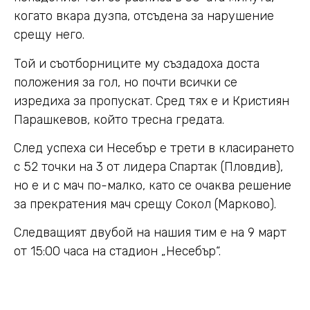
когато вкара дузпа, отсъдена за нарушение
срещу него.
Той и съотборниците му създадоха доста
положения за гол, но почти всички се
изредиха за пропускат. Сред тях е и Кристиян
Парашкевов, който тресна гредата.
След успеха си Несебър е трети в класирането
с 52 точки на 3 от лидера Спартак (Пловдив),
но е и с мач по-малко, като се очаква решение
за прекратения мач срещу Сокол (Марково).
Следващият двубой на нашия тим е на 9 март
от 15:00 часа на стадион „Несебър“.