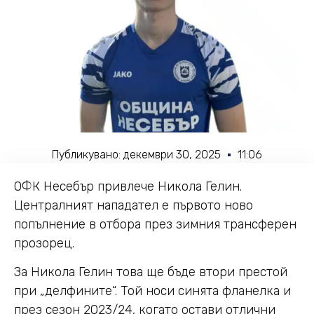
Публикувано:
декември 30, 2025
11:06
ОФК Несебър привлече Никола Гелин.
Централният нападател е първото ново
попълнение в отбора през зимния трансферен
прозорец.
За Никола Гелин това ще бъде втори престой
при „делфините“. Той носи синята фланелка и
през сезон 2023/24, когато остави отлични