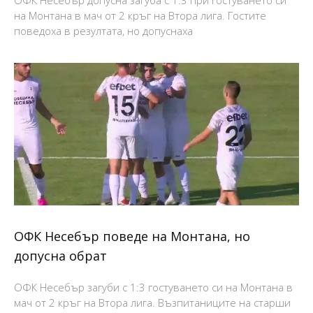
ОФК Несебър допусна загуба с 1:3 при гостуването си
на Монтана в мач от 2 кръг на Втора лига. Гостите
поведоха в резултата, но допуснаха
ОФК Несебър поведе на Монтана, но
допусна обрат
ОФК Несебър загуби с 1:3 гостуването си на Монтана в
мач от 2 кръг на Втора лига. Възпитаниците на старши