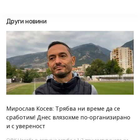
Други новини
Мирослав Косев: Трябва ни време да се
сработим! Днес влязохме по-организирано
и с увереност