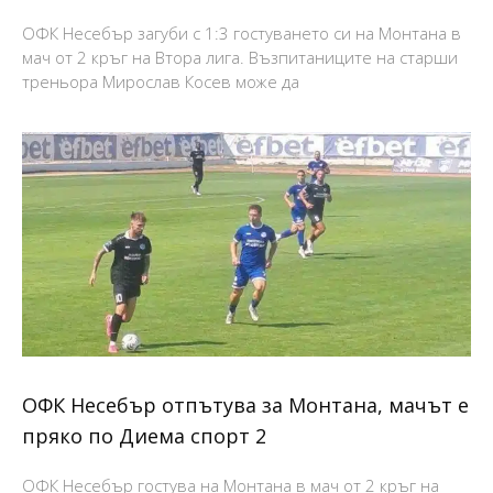
ОФК Несебър загуби с 1:3 гостуването си на Монтана в
мач от 2 кръг на Втора лига. Възпитаниците на старши
треньора Мирослав Косев може да
ОФК Несебър отпътува за Монтана, мачът е
пряко по Диема спорт 2
ОФК Несебър гостува на Монтана в мач от 2 кръг на