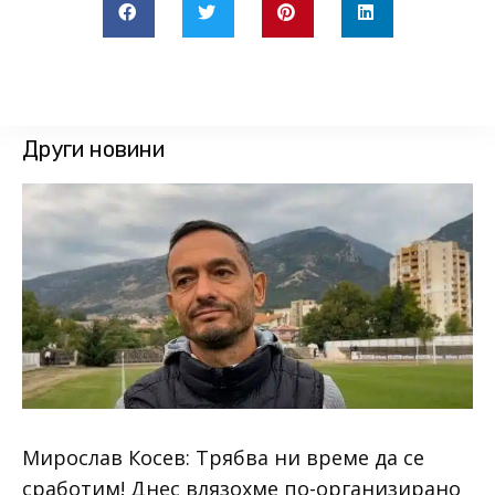
Други новини
Мирослав Косев: Трябва ни време да се
сработим! Днес влязохме по-организирано