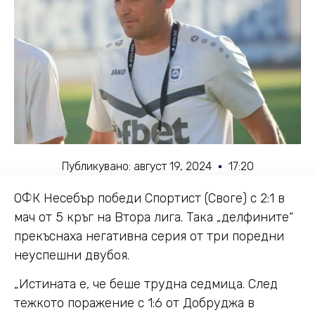
Публикувано:
август 19, 2024
17:20
ОФК Несебър победи Спортист (Своге) с 2:1 в
мач от 5 кръг на Втора лига. Така „делфините“
прекъснаха негативна серия от три поредни
неуспешни двубоя.
„Истината е, че беше трудна седмица. След
тежкото поражение с 1:6 от Добруджа в