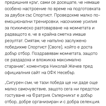
предишния кръг, сами се досещате, че нямаше
особено настроение по време на подготовката
за двубоя със Спортист. Проведохме малко по-
емоционални тренировки, насочихме усилия
за психическо разтоварване на момчетата и
радващото е, че в крайна сметка имаше
резултат. Смятам, че напълно заслужено
победихме Спортист (Своге), който е доста
добър отбор. Поздравявам момчетата, защото
се раздадоха и вложикха максимално
старание“, коментира Николай Жечев пред
официалния сайт на ОФК Несебър.
„Сигурен съм, че тази победа ще ни даде още
малко самочувствие, защото сега ни предстои
гостуване на Фратрия. Съперникът е добър
отбор, добре организиран и с добра селекция.