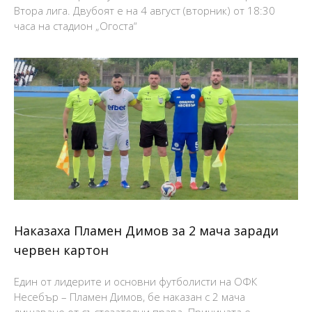
Втора лига. Двубоят е на 4 август (вторник) от 18:30
часа на стадион „Огоста“
Наказаха Пламен Димов за 2 мача заради
червен картон
Един от лидерите и основни футболисти на ОФК
Несебър – Пламен Димов, бе наказан с 2 мача
лишаване от състезателни права. Причината е