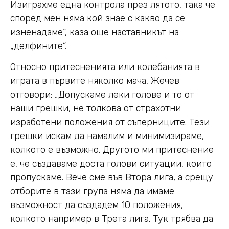
Изиграхме една контрола през лятото, така че
според мен няма кой знае с какво да се
изненадаме“, каза още наставникът на
„делфините“.
Относно притесненията или колебанията в
играта в първите няколко мача, Жечев
отговори: „Допускаме леки голове и то от
наши грешки, не толкова от страхотни
изработени положения от съперниците. Тези
грешки искам да намалим и минимизираме,
колкото е възможно. Другото ми притеснение
е, че създаваме доста голови ситуации, които
пропускаме. Вече сме във Втора лига, а срещу
отборите в тази група няма да имаме
възможност да създадем 10 положения,
колкото например в Трета лига. Тук трябва да