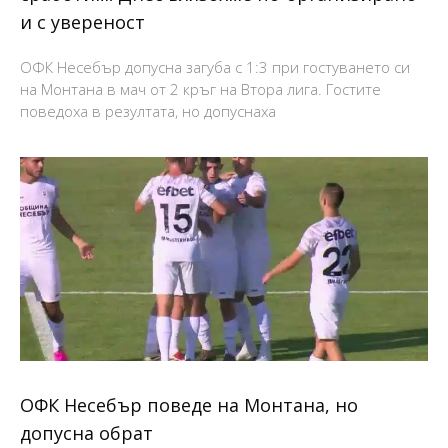
и с увереност
ОФК Несебър допусна загуба с 1:3 при гостуването си
на Монтана в мач от 2 кръг на Втора лига. Гостите
поведоха в резултата, но допуснаха
ОФК Несебър поведе на Монтана, но
допусна обрат