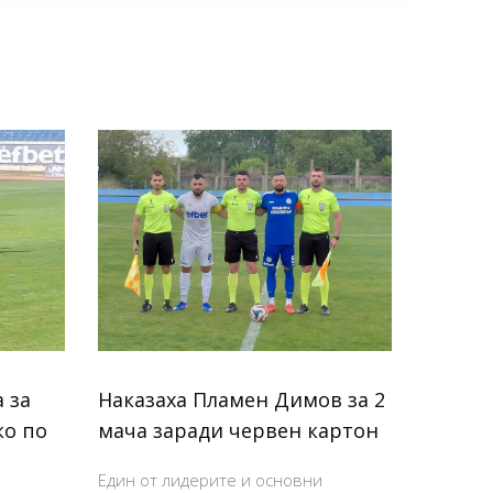
 за
Наказаха Пламен Димов за 2
ко по
мача заради червен картон
Един от лидерите и основни