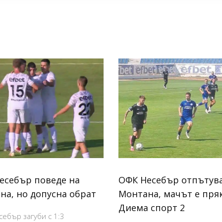
есебър поведе на
ОФК Несебър отпътува
на, но допусна обрат
Монтана, мачът е пря
Диема спорт 2
ебър загуби с 1:3