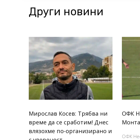
Други новини
Мирослав Косев: Трябва ни
ОФК Н
време да се сработим! Днес
Монта
влязохме по-организирано и
ОФК Нес
с увереност