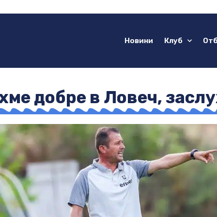
Новини
Клуб
От
хме добре в Ловеч, засл