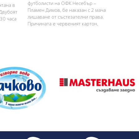
футболисти на ОФК Несебър –
нтана в
Пламен Димов, бе наказан с 2 мача
 Двубоят
лишаване от състезателни права.
:30 часа
Причината е червеният картон,