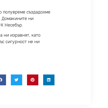
то полувреме създадохме
а. Домакините ни
ФК Несебър.
а ни изравнят, като
ъс сигурност не ни