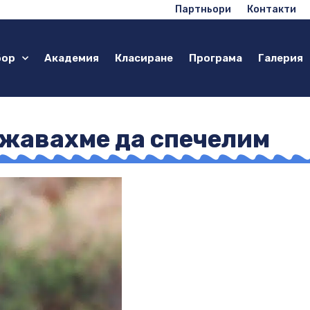
Партньори
Контакти
бор
Академия
Класиране
Програма
Галерия
ужавахме да спечелим