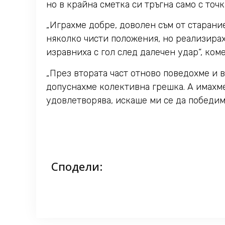
но в крайна сметка си тръгна само с точк
„Играхме добре, доволен съм от старани
няколко чисти положения, но реализирах
изравниха с гол след далечен удар“, ко
„През втората част отново поведохме и в
допуснахме колективна грешка. А имахме
удовлетворява, искаше ми се да победим
Сподели: