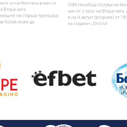
нето си на Монтана в мач от
ОФК Несебър гостува на Мо
а Втора лига.
мач от 2 кръг на Втора лига.
ниците на старши треньора
е на 4 август (вторник) от 18
в Косев може да
на стадион „Огоста“