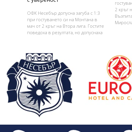
гостува
2 кръг н
ОФК Несебър допусна загуба с 1:3
Възпита
при гостуването си на Монтана в
Миросла
мач от 2 кръг на Втора лига. Гостите
поведоха в резултата, но допуснаха