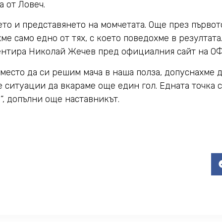
а от Ловеч.
ето и представянето на момчетата. Още през първо
ме само едно от тях, с което поведохме в резултат
ментира Николай Жечев пред официалния сайт на О
место да си решим мача в наша полза, допуснахме д
 ситуации да вкараме още един гол. Едната точка с
“, допълни още наставникът.