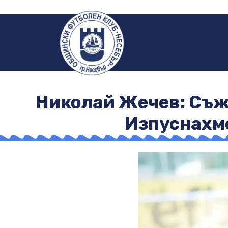
Николай Жечев: Съжа
Изпуснахме