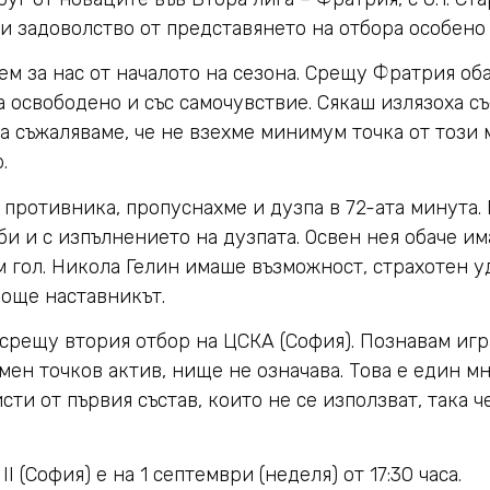
 задоволство от представянето на отбора особено
лем за нас от началото на сезона. Срещу Фратрия о
а освободено и със самочувствие. Сякаш излязоха съ
а съжаляваме, че не взехме минимум точка от този 
.
противника, пропуснахме и дузпа в 72-ата минута.
би и с изпълнението на дузпата. Освен нея обаче и
 гол. Никола Гелин имаше възможност, страхотен у
 още наставникът.
срещу втория отбор на ЦСКА (София). Познавам игр
мен точков актив, нище не означава. Това е един мн
ти от първия състав, които не се използват, така ч
А
II
(София) е на 1 септември (неделя) от 17:30 часа.