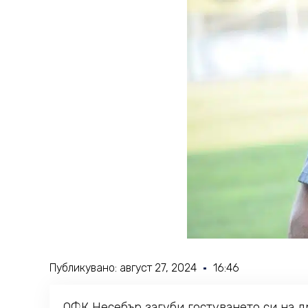
Публикувано:
август 27, 2024
16:46
ОФК Несебър загуби гостуването си на др