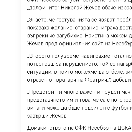
„делфините“ Николай Жечев обаче изрази
„Знаете, че гостуванията се явяват проб
показаха желание, старание, играха дост
въпреки че загубихме. Наистина можем д
Жечев пред официалния сайт на Несебър
„Второто полувреме надиграхме тотално 
потърпевш за нарушението, той се нагър
ситуации, в които можехме да отбележим
отразен от вратаря на Фратрия…“, добави
„Предстои ни много важен и труден мач 
представянето им и това, че са с по-скро
винаги може да бъде подсилен с футболис
завърши Жечев.
Домакинството на ОФК Несебър на ЦСК