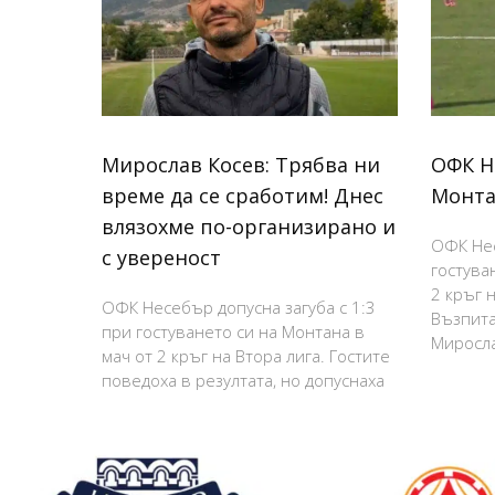
Мирослав Косев: Трябва ни
ОФК Н
време да се сработим! Днес
Монта
влязохме по-организирано и
ОФК Нес
с увереност
гостува
2 кръг н
ОФК Несебър допусна загуба с 1:3
Възпита
при гостуването си на Монтана в
Миросла
мач от 2 кръг на Втора лига. Гостите
поведоха в резултата, но допуснаха