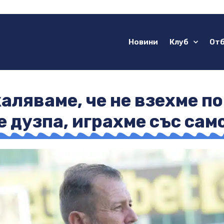
Новини
Клуб
От
ляваме, че не взехме по
 дузпа, играхме със са