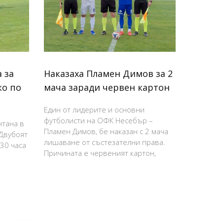
 за
Наказаха Пламен Димов за 2
ко по
мача заради червен картон
Един от лидерите и основни
футболисти на ОФК Несебър –
нтана в
Пламен Димов, бе наказан с 2 мача
 Двубоят
лишаване от състезателни права.
:30 часа
Причината е червеният картон,