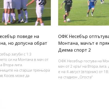
есебър поведе на
ОФК Несебър отпътува
на, но допусна обрат
Монтана, мачът е пря
Диема спорт 2
ебър загуби с 1:3
нето си на Монтана в мач от
ОФК Несебър гостува на Мо
а Втора лига.
мач от 2 кръг на Втора лига.
ниците на старши треньора
е на 4 август (вторник) от 18
в Косев може да
на стадион „Огоста“