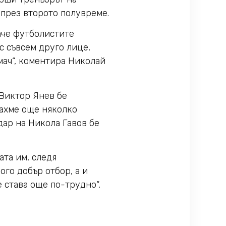
 през второто полувреме.
баче футболистите
с съвсем друго лице,
мач“, коментира Николай
 Виктор Янев бе
махме още няколко
дар на Никола Гавов бе
ата им, следя
ого добър отбор, а и
е става още по-трудно“,