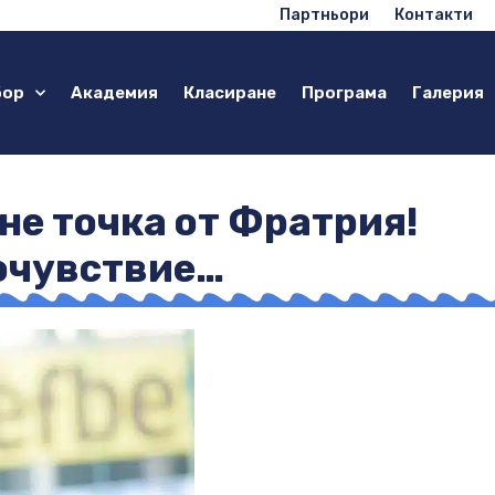
Партньори
Контакти
бор
Академия
Класиране
Програма
Галерия
не точка от Фратрия!
мочувствие…