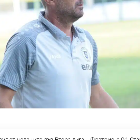
уг от новаците във Втора лига – Фратрия, с 0:1. Ст