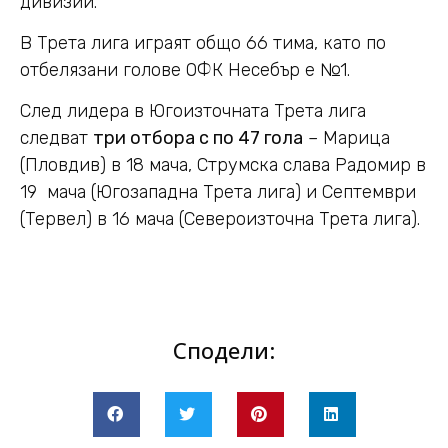
дивизии.
В Трета лига играят общо 66 тима, като по
отбелязани голове ОФК Несебър е №1.
След лидера в Югоизточната Трета лига
следват
три отбора с по 47 гола
– Марица
(Пловдив) в 18 мача, Струмска слава Радомир в
19 мача (Югозападна Трета лига) и Септември
(Тервел) в 16 мача (Североизточна Трета лига).
Сподели: