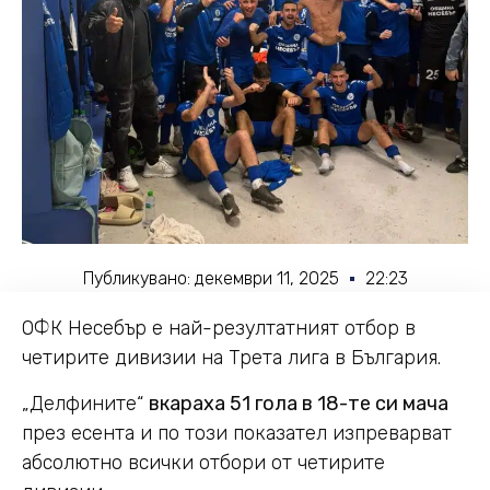
Публикувано:
декември 11, 2025
22:23
ОФК Несебър е най-резултатният отбор в
четирите дивизии на Трета лига в България.
„Делфините“
вкараха 51 гола в 18-те си мача
през есента и по този показател изпреварват
абсолютно всички отбори от четирите