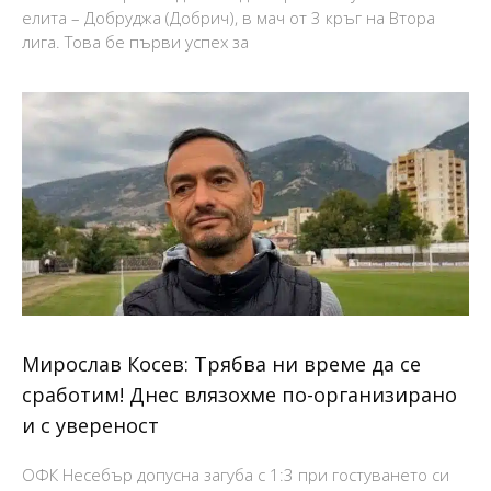
елита – Добруджа (Добрич), в мач от 3 кръг на Втора
лига. Това бе първи успех за
Мирослав Косев: Трябва ни време да се
сработим! Днес влязохме по-организирано
и с увереност
ОФК Несебър допусна загуба с 1:3 при гостуването си