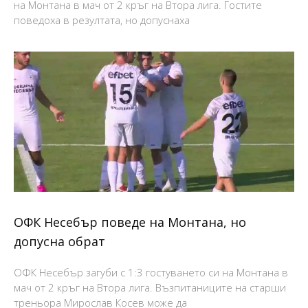
на Монтана в мач от 2 кръг на Втора лига. Гостите
поведоха в резултата, но допуснаха
ОФК Несебър поведе на Монтана, но
допусна обрат
ОФК Несебър загуби с 1:3 гостуването си на Монтана в
мач от 2 кръг на Втора лига. Възпитаниците на старши
треньора Мирослав Косев може да