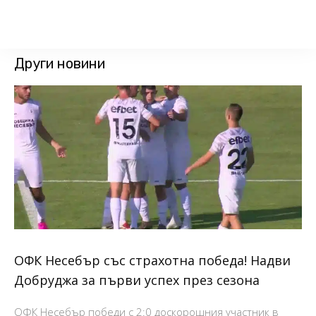
Други новини
ОФК Несебър със страхотна победа! Надви
Добруджа за първи успех през сезона
ОФК Несебър победи с 2:0 доскорошния участник в