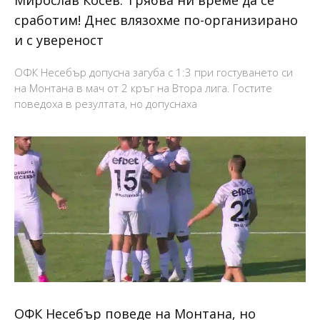
Мирослав Косев: Трябва ни време да се
сработим! Днес влязохме по-организирано
и с увереност
ОФК Несебър допусна загуба с 1:3 при гостуването си
на Монтана в мач от 2 кръг на Втора лига. Гостите
поведоха в резултата, но допуснаха
ОФК Несебър поведе на Монтана, но