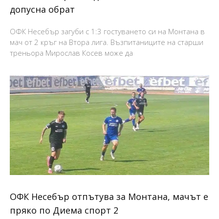
допусна обрат
ОФК Несебър загуби с 1:3 гостуването си на Монтана в
мач от 2 кръг на Втора лига. Възпитаниците на старши
треньора Мирослав Косев може да
ОФК Несебър отпътува за Монтана, мачът е
пряко по Диема спорт 2