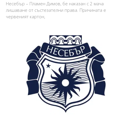
Несебър – Пламен Димов, бе наказан с 2 мача
лишаване от състезателни права. Причината е
червеният картон,