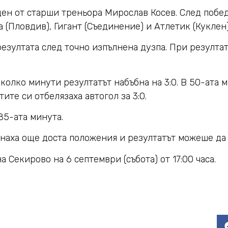
оден от старши треньора Мирослав Косев. След побе
а (Пловдив), Гигант (Съединение) и Атлетик (Куклен),
зултата след точно изпълнена дузпа. При резултат 
колко минути резултатът набъбна на 3:0. В 50-ата 
ите си отбелязаха автогол за 3:0.
85-ата минута.
снаха още доста положения и резултатът можеше да
 Секирово на 6 септември (събота) от 17:00 часа.