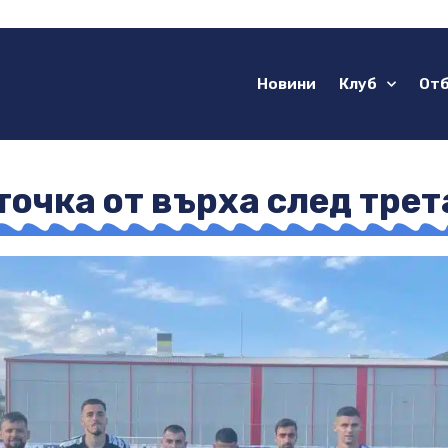
Новини
Клуб
От
точка от върха след трет