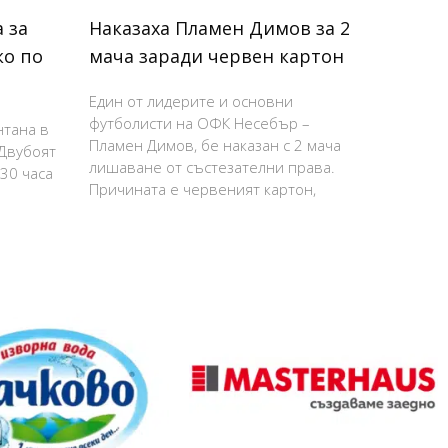
 за
Наказаха Пламен Димов за 2
ко по
мача заради червен картон
Един от лидерите и основни
футболисти на ОФК Несебър –
нтана в
Пламен Димов, бе наказан с 2 мача
 Двубоят
лишаване от състезателни права.
:30 часа
Причината е червеният картон,