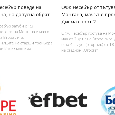
есебър поведе на
ОФК Несебър отпътува
на, но допусна обрат
Монтана, мачът е пря
Диема спорт 2
ебър загуби с 1:3
нето си на Монтана в мач от
ОФК Несебър гостува на Мо
а Втора лига.
мач от 2 кръг на Втора лига.
ниците на старши треньора
е на 4 август (вторник) от 18
в Косев може да
на стадион „Огоста“