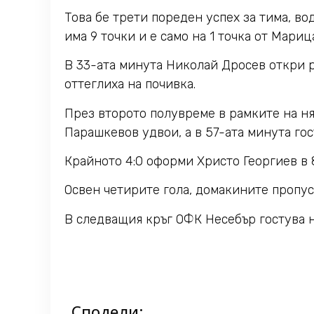
Това бе трети пореден успех за тима, в
има 9 точки и е само на 1 точка от Мариц
В 33-ата минута Николай Дросев откри ре
оттеглиха на почивка.
През второто полувреме в рамките на ня
Парашкевов удвои, а в 57-ата минута гост
Крайното 4:0 оформи Христо Георгиев в 
Освен четирите гола, домакините пропу
В следващия кръг ОФК Несебър гостува на
Сподели: