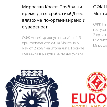
Мирослав Косев: Трябва ни
ОФК Н
време да се сработим! Днес
Монта
влязохме по-организирано и
ОФК Нес
с увереност
гостува
2 кръг н
ОФК Несебър допусна загуба с 1:3
Възпита
при гостуването си на Монтана в
Миросла
мач от 2 кръг на Втора лига. Гостите
поведоха в резултата, но допуснаха