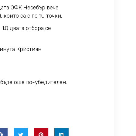
дата ОФК Несебър вече
 които са с по 10 точки.
1:0 двата отбора се
минута Кристиян
 бъде още по-убедителен.