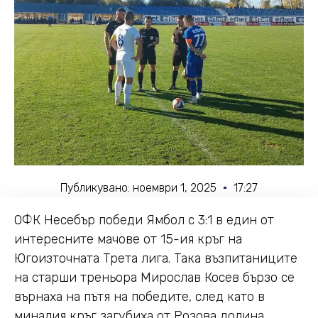
Публикувано:
ноември 1, 2025
17:27
ОФК Несебър победи Ямбол с 3:1 в един от
интересните мачове от 15-ия кръг на
Югоизточната Трета лига. Така възпитаниците
на старши треньора Мирослав Косев бързо се
върнаха на пътя на победите, след като в
миналия кръг загубиха от Розова долина