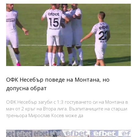
ОФК Несебър поведе на Монтана, но
допусна обрат
ОФК Несебър загуби с 1:3 гостуването си на Монтана в
мач от 2 кръг на Втора лига. Възпитаниците на старши
треньора Мирослав Косев може да