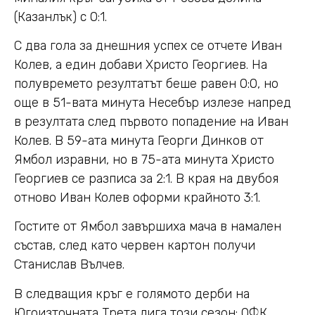
(Казанлък) с 0:1.
С два гола за днешния успех се отчете Иван
Колев, а един добави Христо Георгиев. На
полувремето резултатът беше равен 0:0, но
още в 51-вата минута Несебър излезе напред
в резултата след първото попадение на Иван
Колев. В 59-ата минута Георги Динков от
Ямбол изравни, но в 75-ата минута Христо
Георгиев се разписа за 2:1. В края на двубоя
отново Иван Колев оформи крайното 3:1.
Гостите от Ямбол завършиха мача в намален
състав, след като червен картон получи
Станислав Вълчев.
В следващия кръг е голямото дерби на
Югоизточната Трета лига този сезон: ОФК