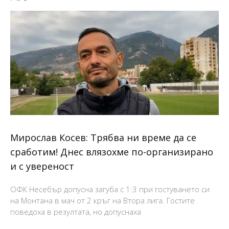
Мирослав Косев: Трябва ни време да се
сработим! Днес влязохме по-организирано
и с увереност
ОФК Несебър допусна загуба с 1:3 при гостуването си
на Монтана в мач от 2 кръг на Втора лига. Гостите
поведоха в резултата, но допуснаха