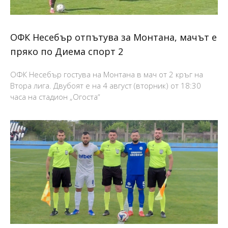
ОФК Несебър отпътува за Монтана, мачът е
пряко по Диема спорт 2
ОФК Несебър гостува на Монтана в мач от 2 кръг на
Втора лига. Двубоят е на 4 август (вторник) от 18:30
часа на стадион „Огоста“