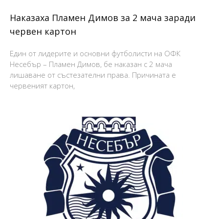
Наказаха Пламен Димов за 2 мача заради
червен картон
Един от лидерите и основни футболисти на ОФК
Несебър – Пламен Димов, бе наказан с 2 мача
лишаване от състезателни права. Причината е
червеният картон,