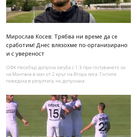
Мирослав Косев: Трябва ни време да се
сработим! Днес влязохме по-организирано
и с увереност
ОФК Несебър допусна загуба с 1:3 при гостуването си
на Монтана в мач от 2 кръг на Втора лига. Гостите
поведоха в резултата, но допуснаха