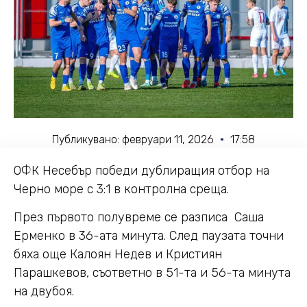
Публикувано:
февруари 11, 2026
17:58
ОФК Несебър победи дублиращия отбор на
Черно море с 3:1 в контролна среща.
През първото полувреме се разписа Саша
Ерменко в 36-ата минута. След паузата точни
бяха още Калоян Недев и Кристиян
Парашкевов, съответно в 51-та и 56-та минута
на двубоя.