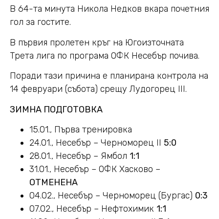
В 64-та минута Никола Недков вкара почетния
гол за гостите.
В първия пролетен кръг на Югоизточната
Трета лига по програма ОФК Несебър почива.
Поради тази причина е планирана контрола на
14 февруари (събота) срещу Лудогорец III.
ЗИМНА ПОДГОТОВКА
15.01., Първа тренировка
24.01., Несебър – Черноморец II
5:0
28.01., Несебър – Ямбол
1:1
31.01., Несебър – ОФК Хасково –
ОТМЕНЕНА
04.02., Несебър – Черноморец (Бургас)
0:3
07.02., Несебър – Нефтохимик
1:1