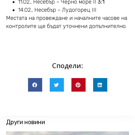
11.02., Несебър – Черно море II
3:1
14.02., Несебър – Лудогорец III
Местата на провеждане и началните часове на
контролите ще бъдат уточнени допълнително.
Сподели:
Други новини