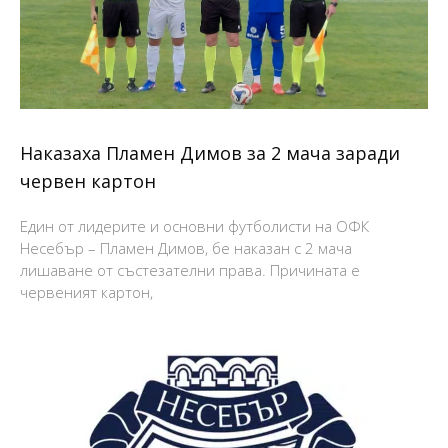
Наказаха Пламен Димов за 2 мача заради
червен картон
Един от лидерите и основни футболисти на ОФК
Несебър – Пламен Димов, бе наказан с 2 мача
лишаване от състезателни права. Причината е
червеният картон,