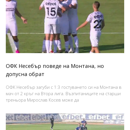
ОФК Несебър поведе на Монтана, но
допусна обрат
ОФК Несебър загуби с 1:3 гостуването си на Монтана в
мач от 2 кръг на Втора лига. Възпитаниците на старши
треньора Мирослав Косев може да