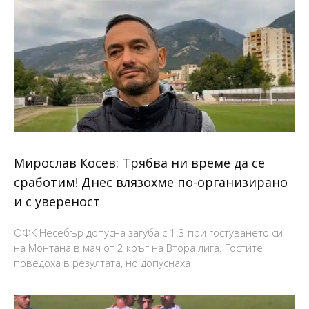
Мирослав Косев: Трябва ни време да се
сработим! Днес влязохме по-организирано
и с увереност
ОФК Несебър допусна загуба с 1:3 при гостуването си
на Монтана в мач от 2 кръг на Втора лига. Гостите
поведоха в резултата, но допуснаха