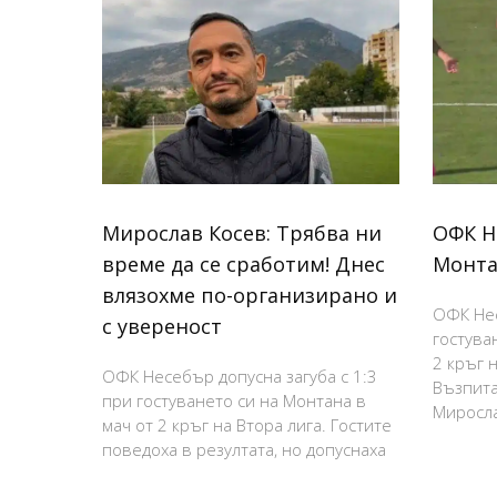
Мирослав Косев: Трябва ни
ОФК Н
време да се сработим! Днес
Монта
влязохме по-организирано и
ОФК Нес
с увереност
гостува
2 кръг н
ОФК Несебър допусна загуба с 1:3
Възпита
при гостуването си на Монтана в
Миросла
мач от 2 кръг на Втора лига. Гостите
поведоха в резултата, но допуснаха