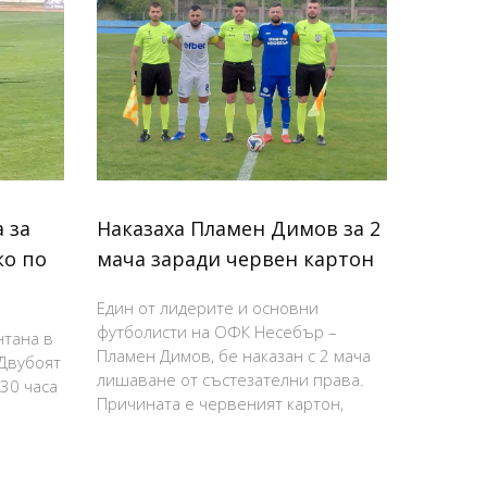
 за
Наказаха Пламен Димов за 2
ко по
мача заради червен картон
Един от лидерите и основни
футболисти на ОФК Несебър –
нтана в
Пламен Димов, бе наказан с 2 мача
 Двубоят
лишаване от състезателни права.
:30 часа
Причината е червеният картон,