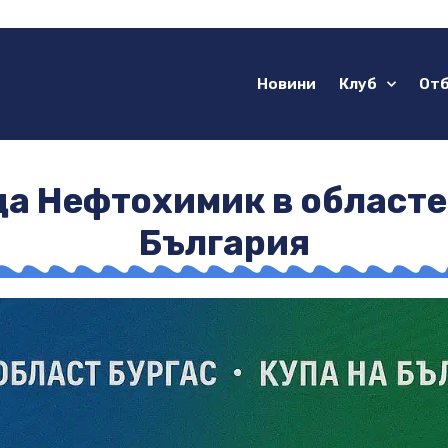
Новини
Клуб
От
а Нефтохимик в областен
България