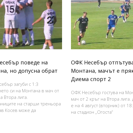
есебър поведе на
ОФК Несебър отпътува
на, но допусна обрат
Монтана, мачът е пря
Диема спорт 2
ебър загуби с 1:3
нето си на Монтана в мач от
ОФК Несебър гостува на Мо
а Втора лига.
мач от 2 кръг на Втора лига.
ниците на старши треньора
е на 4 август (вторник) от 18
в Косев може да
на стадион „Огоста“