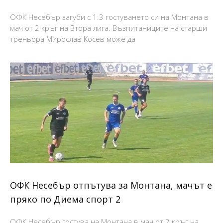
ОФК Несебър загуби с 1:3 гостуването си на Монтана в
мач от 2 кръг на Втора лига. Възпитаниците на старши
треньора Мирослав Косев може да
ОФК Несебър отпътува за Монтана, мачът е
пряко по Диема спорт 2
ОФК Несебър гостува на Монтана в мач от 2 кръг на