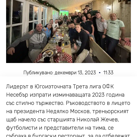
Публикувано:
декември 13, 2023
11:33
Лидерът в Югоизточната Трета лига ОФК
Несебър изпрати изминаващата 2023 година
със стилно тържество. Ръководството в лицето
на президента Недялко Москов, треньорският
щаб начело със старшията Николай Жечев,
футболисти и представители на тима, се
събраха в бургаски ресторант, за да отбележат