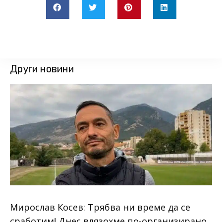
Други новини
Мирослав Косев: Трябва ни време да се
сработим! Днес влязохме по-организирано