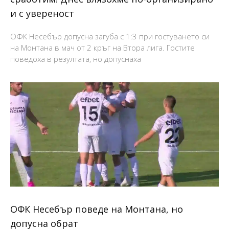
и с увереност
ОФК Несебър допусна загуба с 1:3 при гостуването си
на Монтана в мач от 2 кръг на Втора лига. Гостите
поведоха в резултата, но допуснаха
ОФК Несебър поведе на Монтана, но
допусна обрат