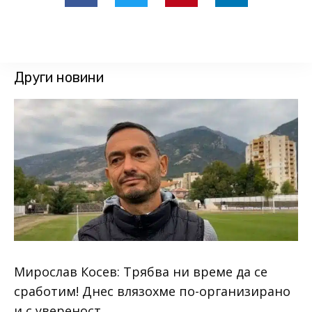
Други новини
Мирослав Косев: Трябва ни време да се
сработим! Днес влязохме по-организирано
и с увереност