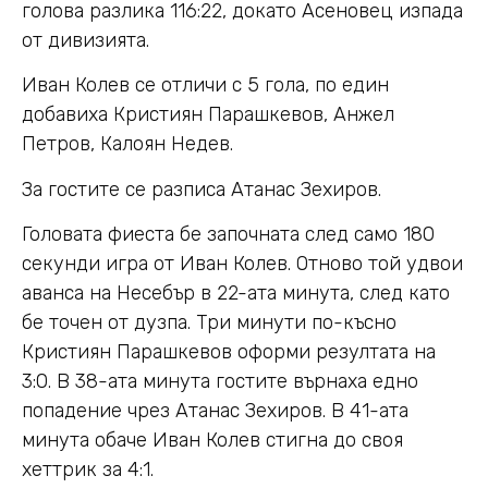
голова разлика 116:22, докато Асеновец изпада
от дивизията.
Иван Колев се отличи с 5 гола, по един
добавиха Кристиян Парашкевов, Анжел
Петров, Калоян Недев.
За гостите се разписа Атанас Зехиров.
Головата фиеста бе започната след само 180
секунди игра от Иван Колев. Отново той удвои
аванса на Несебър в 22-ата минута, след като
бе точен от дузпа. Три минути по-късно
Кристиян Парашкевов оформи резултата на
3:0. В 38-ата минута гостите върнаха едно
попадение чрез Атанас Зехиров. В 41-ата
минута обаче Иван Колев стигна до своя
хеттрик за 4:1.