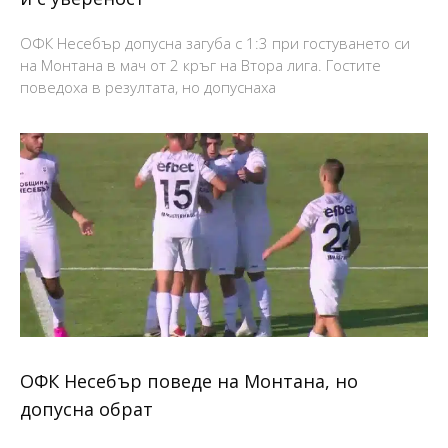
ОФК Несебър допусна загуба с 1:3 при гостуването си
на Монтана в мач от 2 кръг на Втора лига. Гостите
поведоха в резултата, но допуснаха
ОФК Несебър поведе на Монтана, но
допусна обрат