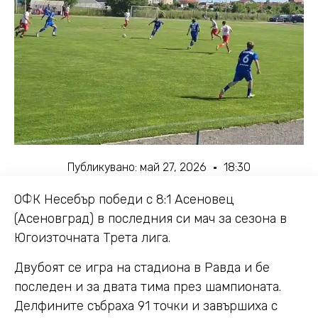
Публикувано:
май 27, 2026
18:30
ОФК Несебър победи с 8:1 Асеновец
(Асеновград) в последния си мач за сезона в
Югоизточната Трета лига.
Двубоят се игра на стадиона в Равда и бе
последен и за двата тима през шампионата.
Делфините събраха 91 точки и завършиха с