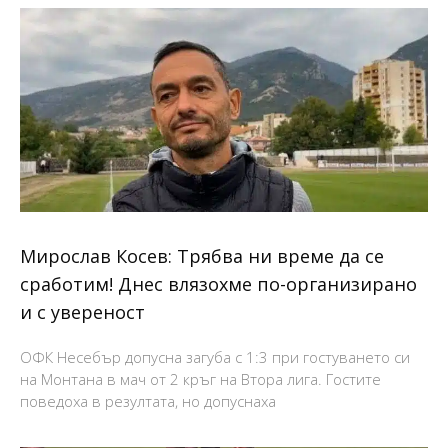
Мирослав Косев: Трябва ни време да се
сработим! Днес влязохме по-организирано
и с увереност
ОФК Несебър допусна загуба с 1:3 при гостуването си
на Монтана в мач от 2 кръг на Втора лига. Гостите
поведоха в резултата, но допуснаха