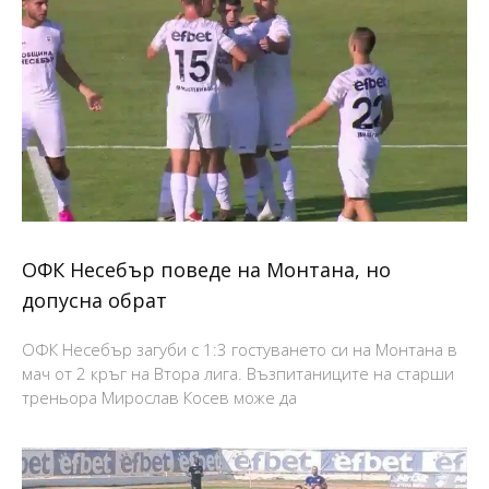
ОФК Несебър поведе на Монтана, но
допусна обрат
ОФК Несебър загуби с 1:3 гостуването си на Монтана в
мач от 2 кръг на Втора лига. Възпитаниците на старши
треньора Мирослав Косев може да