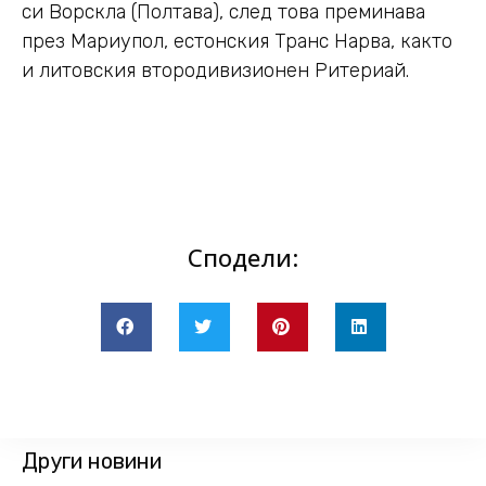
си Ворскла (Полтава), след това преминава
през Мариупол, естонския Транс Нарва, както
и литовския втородивизионен Ритериай.
Сподели:
Други новини