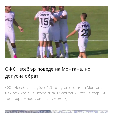
ОФК Несебър поведе на Монтана, но
допусна обрат
ОФК Несебър загуби с 1:3 гостуването си на Монтана в
мач от 2 кръг на Втора лига. Възпитаниците на старши
треньора Мирослав Косев може да