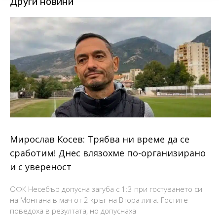
Други новини
Мирослав Косев: Трябва ни време да се
сработим! Днес влязохме по-организирано
и с увереност
ОФК Несебър допусна загуба с 1:3 при гостуването си
на Монтана в мач от 2 кръг на Втора лига. Гостите
поведоха в резултата, но допуснаха