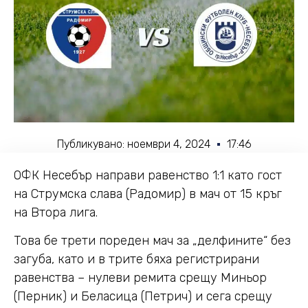
Публикувано:
ноември 4, 2024
17:46
ОФК Несебър направи равенство 1:1 като гост
на Струмска слава (Радомир) в мач от 15 кръг
на Втора лига.
Това бе трети пореден мач за „делфините“ без
загуба, като и в трите бяха регистрирани
равенства – нулеви ремита срещу Миньор
(Перник) и Беласица (Петрич) и сега срещу