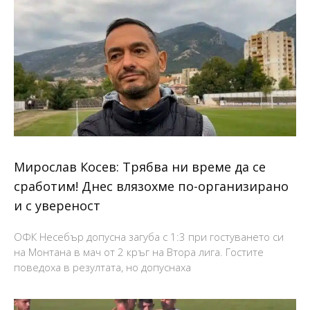
Мирослав Косев: Трябва ни време да се
сработим! Днес влязохме по-организирано
и с увереност
ОФК Несебър допусна загуба с 1:3 при гостуването си
на Монтана в мач от 2 кръг на Втора лига. Гостите
поведоха в резултата, но допуснаха