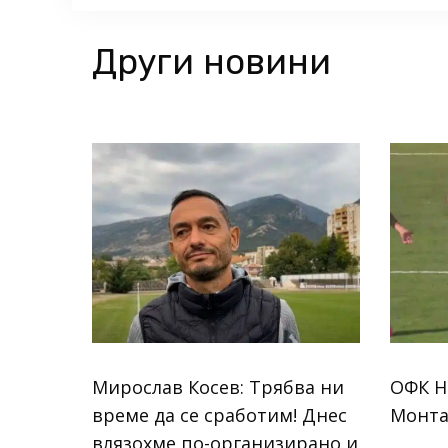
Други новини
Мирослав Косев: Трябва ни
ОФК Н
време да се сработим! Днес
Монта
влязохме по-организирано и