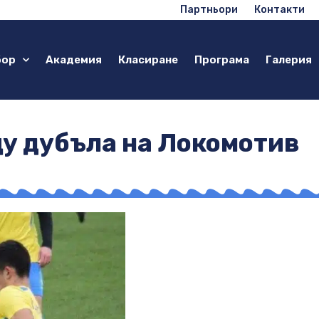
Партньори
Контакти
бор
Академия
Класиране
Програма
Галерия
щу дубъла на Локомотив