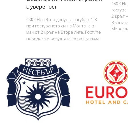
ОФК Нес
с увереност
гостува
2 кръг н
ОФК Несебър допусна загуба с 1:3
Възпита
при гостуването си на Монтана в
Миросла
мач от 2 кръг на Втора лига. Гостите
поведоха в резултата, но допуснаха