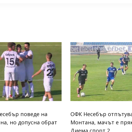
есебър поведе на
ОФК Несебър отпътува
на, но допусна обрат
Монтана, мачът е пря
Диема спорт 2