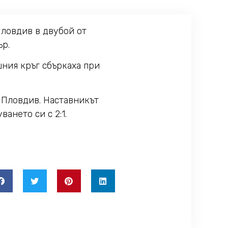
ловдив в двубой от
ър.
шния кръг сбъркаха при
 Пловдив. Наставникът
ането си с 2:1.