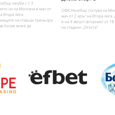
ебър загуби с 1:3
нето си на Монтана в мач от
ОФК Несебър гостува на Мо
а Втора лига.
мач от 2 кръг на Втора лига.
ниците на старши треньора
е на 4 август (вторник) от 18
в Косев може да
на стадион „Огоста“