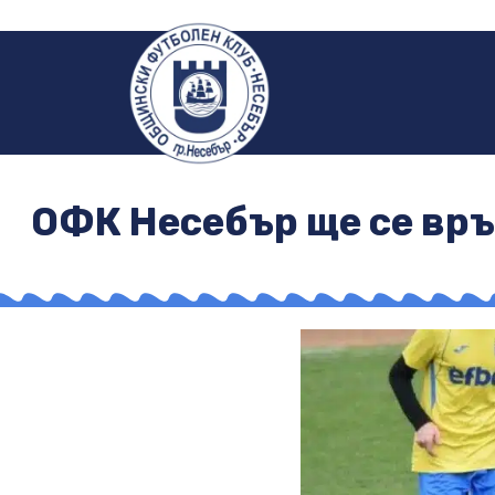
ОФК Несебър ще се връ