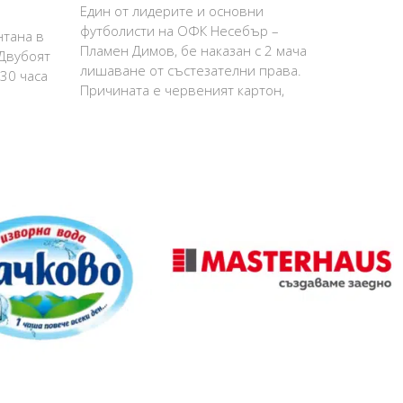
Един от лидерите и основни
футболисти на ОФК Несебър –
нтана в
Пламен Димов, бе наказан с 2 мача
 Двубоят
лишаване от състезателни права.
:30 часа
Причината е червеният картон,