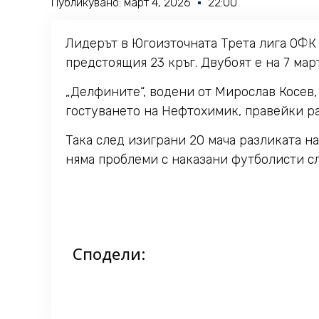
Публикувано:
март 4, 2026
22:00
Лидерът в Югоизточната Трета лига ОФК
предстоящия 23 кръг. Двубоят е на 7 март
„Делфините“, водени от Мирослав Косев,
гостуването на Нефтохимик, правейки рав
Така след изиграни 20 мача разликата н
няма проблеми с наказани футболисти сле
Сподели: