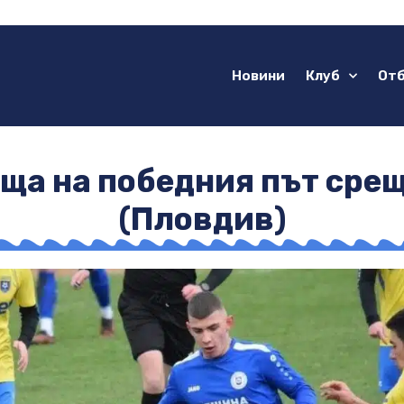
Новини
Клуб
От
ща на победния път сре
(Пловдив)